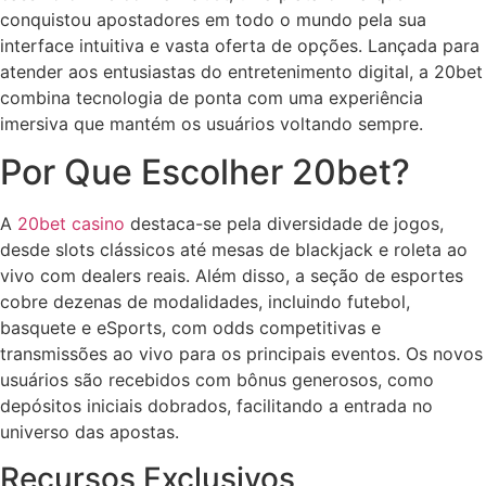
conquistou apostadores em todo o mundo pela sua
interface intuitiva e vasta oferta de opções. Lançada para
atender aos entusiastas do entretenimento digital, a 20bet
combina tecnologia de ponta com uma experiência
imersiva que mantém os usuários voltando sempre.
Por Que Escolher 20bet?
A
20bet casino
destaca-se pela diversidade de jogos,
desde slots clássicos até mesas de blackjack e roleta ao
vivo com dealers reais. Além disso, a seção de esportes
cobre dezenas de modalidades, incluindo futebol,
basquete e eSports, com odds competitivas e
transmissões ao vivo para os principais eventos. Os novos
usuários são recebidos com bônus generosos, como
depósitos iniciais dobrados, facilitando a entrada no
universo das apostas.
Recursos Exclusivos