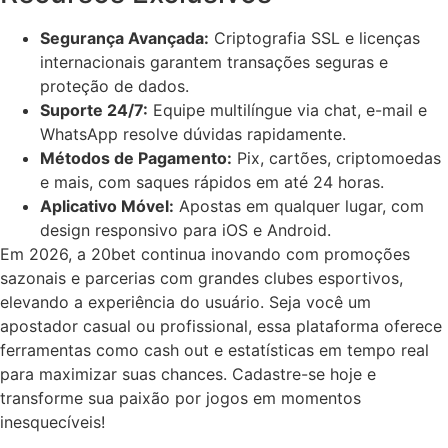
Segurança Avançada:
Criptografia SSL e licenças
internacionais garantem transações seguras e
proteção de dados.
Suporte 24/7:
Equipe multilíngue via chat, e-mail e
WhatsApp resolve dúvidas rapidamente.
Métodos de Pagamento:
Pix, cartões, criptomoedas
e mais, com saques rápidos em até 24 horas.
Aplicativo Móvel:
Apostas em qualquer lugar, com
design responsivo para iOS e Android.
Em 2026, a 20bet continua inovando com promoções
sazonais e parcerias com grandes clubes esportivos,
elevando a experiência do usuário. Seja você um
apostador casual ou profissional, essa plataforma oferece
ferramentas como cash out e estatísticas em tempo real
para maximizar suas chances. Cadastre-se hoje e
transforme sua paixão por jogos em momentos
inesquecíveis!