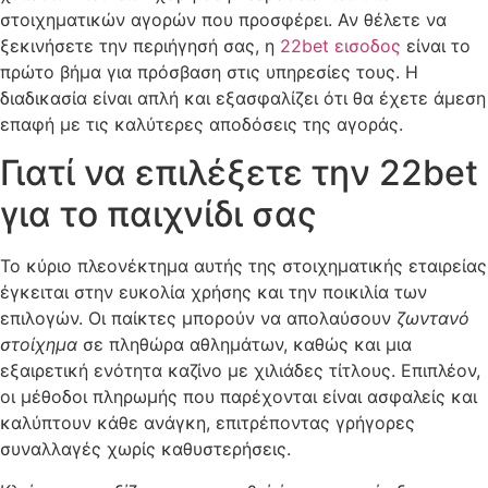
στοιχηματικών αγορών που προσφέρει. Αν θέλετε να
ξεκινήσετε την περιήγησή σας, η
22bet εισοδος
είναι το
πρώτο βήμα για πρόσβαση στις υπηρεσίες τους. Η
διαδικασία είναι απλή και εξασφαλίζει ότι θα έχετε άμεση
επαφή με τις καλύτερες αποδόσεις της αγοράς.
Γιατί να επιλέξετε την 22bet
για το παιχνίδι σας
Το κύριο πλεονέκτημα αυτής της στοιχηματικής εταιρείας
έγκειται στην ευκολία χρήσης και την ποικιλία των
επιλογών. Οι παίκτες μπορούν να απολαύσουν
ζωντανό
στοίχημα
σε πληθώρα αθλημάτων, καθώς και μια
εξαιρετική ενότητα καζίνο με χιλιάδες τίτλους. Επιπλέον,
οι μέθοδοι πληρωμής που παρέχονται είναι ασφαλείς και
καλύπτουν κάθε ανάγκη, επιτρέποντας γρήγορες
συναλλαγές χωρίς καθυστερήσεις.