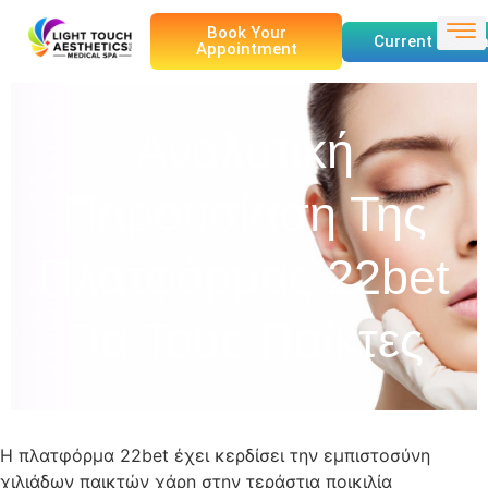
Book Your
Current Specia
Appointment
Αναλυτική
Παρουσίαση Της
Πλατφόρμας 22bet
Για Τους Παίκτες
Η πλατφόρμα 22bet έχει κερδίσει την εμπιστοσύνη
χιλιάδων παικτών χάρη στην τεράστια ποικιλία