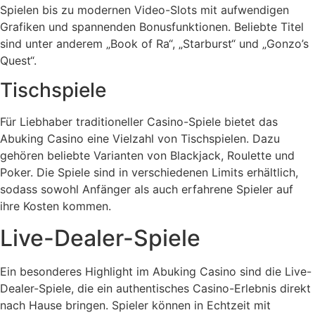
Spielen bis zu modernen Video-Slots mit aufwendigen
Grafiken und spannenden Bonusfunktionen. Beliebte Titel
sind unter anderem „Book of Ra“, „Starburst“ und „Gonzo’s
Quest“.
Tischspiele
Für Liebhaber traditioneller Casino-Spiele bietet das
Abuking Casino eine Vielzahl von Tischspielen. Dazu
gehören beliebte Varianten von Blackjack, Roulette und
Poker. Die Spiele sind in verschiedenen Limits erhältlich,
sodass sowohl Anfänger als auch erfahrene Spieler auf
ihre Kosten kommen.
Live-Dealer-Spiele
Ein besonderes Highlight im Abuking Casino sind die Live-
Dealer-Spiele, die ein authentisches Casino-Erlebnis direkt
nach Hause bringen. Spieler können in Echtzeit mit