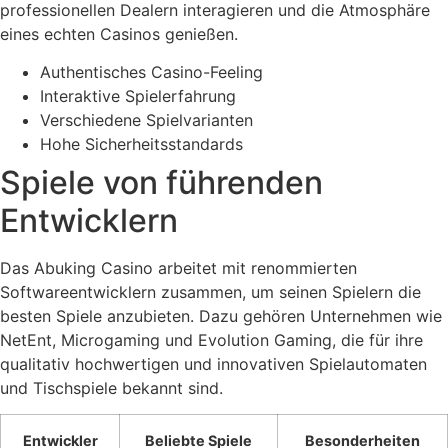
professionellen Dealern interagieren und die Atmosphäre
eines echten Casinos genießen.
Authentisches Casino-Feeling
Interaktive Spielerfahrung
Verschiedene Spielvarianten
Hohe Sicherheitsstandards
Spiele von führenden
Entwicklern
Das Abuking Casino arbeitet mit renommierten
Softwareentwicklern zusammen, um seinen Spielern die
besten Spiele anzubieten. Dazu gehören Unternehmen wie
NetEnt, Microgaming und Evolution Gaming, die für ihre
qualitativ hochwertigen und innovativen Spielautomaten
und Tischspiele bekannt sind.
Entwickler
Beliebte Spiele
Besonderheiten