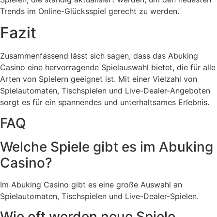
Trends im Online-Glücksspiel gerecht zu werden.
Fazit
Zusammenfassend lässt sich sagen, dass das Abuking
Casino eine hervorragende Spielauswahl bietet, die für alle
Arten von Spielern geeignet ist. Mit einer Vielzahl von
Spielautomaten, Tischspielen und Live-Dealer-Angeboten
sorgt es für ein spannendes und unterhaltsames Erlebnis.
FAQ
Welche Spiele gibt es im Abuking
Casino?
Im Abuking Casino gibt es eine große Auswahl an
Spielautomaten, Tischspielen und Live-Dealer-Spielen.
Wie oft werden neue Spiele