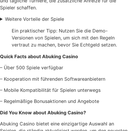
und tägliche Turniere, die zusätzliche Anreize für die
Spieler schaffen.
Weitere Vorteile der Spiele
Ein praktischer Tipp: Nutzen Sie die Demo-
Versionen von Spielen, um sich mit den Regeln
vertraut zu machen, bevor Sie Echtgeld setzen.
Quick Facts about Abuking Casino
– Über 500 Spiele verfügbar
– Kooperation mit führenden Softwareanbietern
– Mobile Kompatibilität für Spielen unterwegs
– Regelmäßige Bonusaktionen und Angebote
Did You Know about Abuking Casino?
Abuking Casino bietet eine einzigartige Auswahl an
Spielen, die ständig aktualisiert werden, um den neuesten