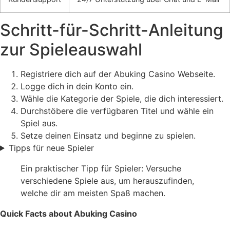
Schritt-für-Schritt-Anleitung
zur Spieleauswahl
Registriere dich auf der Abuking Casino Webseite.
Logge dich in dein Konto ein.
Wähle die Kategorie der Spiele, die dich interessiert.
Durchstöbere die verfügbaren Titel und wähle ein
Spiel aus.
Setze deinen Einsatz und beginne zu spielen.
Tipps für neue Spieler
Ein praktischer Tipp für Spieler: Versuche
verschiedene Spiele aus, um herauszufinden,
welche dir am meisten Spaß machen.
Quick Facts about Abuking Casino