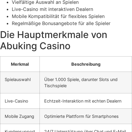
Vielfältige Auswahl an Spielen
Live-Casino mit interaktiven Dealern
Mobile Kompatibilität für flexibles Spielen
Regelmäßige Bonusangebote für alle Spieler
Die Hauptmerkmale von
Abuking Casino
Merkmal
Beschreibung
Spielauswahl
Über 1.000 Spiele, darunter Slots und
Tischspiele
Live-Casino
Echtzeit-Interaktion mit echten Dealern
Mobile Zugang
Optimierte Plattform für Smartphones
Kundensupport
24/7 Unterstützung über Chat und E-Mail