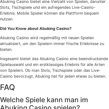
Abuking Casino bietet eine Vielzahl von Spielen, darunter
Slots, Tischspiele und ein aufregendes Live-Casino-
Erlebnis. Mobile Spieler können die Plattform bequem
nutzen.
Did You Know about Abuking Casino?
Abuking Casino wird regelmäßig mit neuen Spielen
aktualisiert, um den Spielern immer frische Erlebnisse zu
bieten.
Insgesamt bietet das Abuking Casino eine beeindruckende
Spielauswahl und ein erstklassiges Erlebnis für alle Arten
von Spielern. Ob man Slots, Tischspiele oder das Live-
Casino bevorzugt, Abuking hat für jeden etwas zu bieten.
FAQ
Welche Spiele kann man im
Abuking Casino spielen?