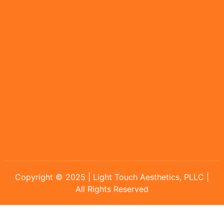
Copyright © 2025 | Light Touch Aesthetics, PLLC |
All Rights Reserved