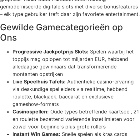
gemoderniseerde digitale slots met diverse bonusfeatures
– elk type gebruiker treft daar zijn favoriete entertainment.
Gewilde Gamecategorieën op
Ons
Progressive Jackpotprijs Slots:
Spelen waarbij het
toppijs mag oplopen tot miljarden EUR, hebbend
alledaagse gewinnaars dat transformerende
montanten opstrijken
Live Speelhuis Tafels:
Authentieke casino-ervaring
via deskundige spelleiders via realtime, hebbend
roulette, blackjack, baccarat en exclusieve
gameshow-formats
Casinospellen:
Oude types betreffende kaartspel, 21
en roulette bezettend variërende inzetlimieten voor
zowel voor beginners plus grote rollers
Instant Win Games:
Snelle spelen als kras cards