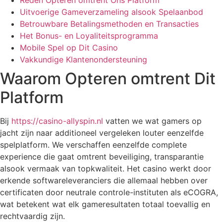
Reden Opteren omtrent Ons Platform
Uitvoerige Gameverzameling alsook Spelaanbod
Betrouwbare Betalingsmethoden en Transacties
Het Bonus- en Loyaliteitsprogramma
Mobile Spel op Dit Casino
Vakkundige Klantenondersteuning
Waarom Opteren omtrent Dit
Platform
Bij
https://casino-allyspin.nl
vatten we wat gamers op
jacht zijn naar additioneel vergeleken louter eenzelfde
spelplatform. We verschaffen eenzelfde complete
experience die gaat omtrent beveiliging, transparantie
alsook vermaak van topkwaliteit. Het casino werkt door
erkende softwareleveranciers die allemaal hebben over
certificaten door neutrale controle-instituten als eCOGRA,
wat betekent wat elk gameresultaten totaal toevallig en
rechtvaardig zijn.