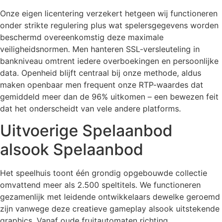
Onze eigen licentering verzekert hetgeen wij functioneren
onder strikte regulering plus wat spelersgegevens worden
beschermd overeenkomstig deze maximale
veiligheidsnormen. Men hanteren SSL-versleuteling in
bankniveau omtrent iedere overboekingen en persoonlijke
data. Openheid blijft centraal bij onze methode, aldus
maken openbaar men frequent onze RTP-waardes dat
gemiddeld meer dan de 96% uitkomen – een bewezen feit
dat het onderscheidt van vele andere platforms.
Uitvoerige Spelaanbod
alsook Spelaanbod
Het speelhuis toont één grondig opgebouwde collectie
omvattend meer als 2.500 speltitels. We functioneren
gezamenlijk met leidende ontwikkelaars dewelke geroemd
zijn vanwege deze creatieve gameplay alsook uitstekende
graphics. Vanaf oude fruitautomaten richting