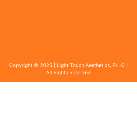
Copyright © 2025 | Light Touch Aesthetics, PLLC |
All Rights Reserved