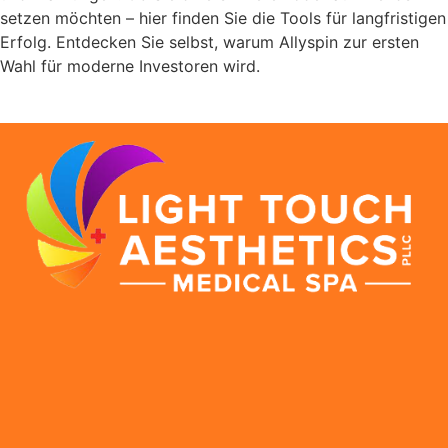
setzen möchten – hier finden Sie die Tools für langfristigen
Erfolg. Entdecken Sie selbst, warum Allyspin zur ersten
Wahl für moderne Investoren wird.