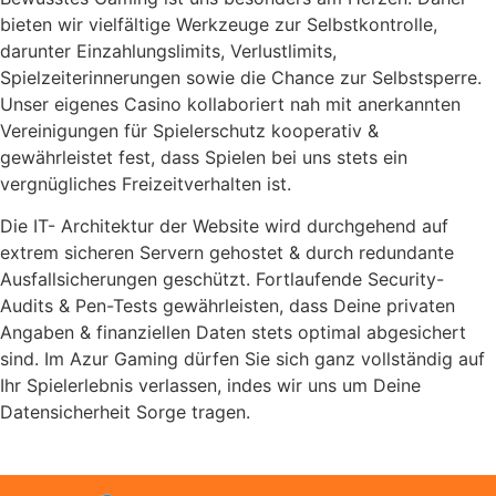
bieten wir vielfältige Werkzeuge zur Selbstkontrolle,
darunter Einzahlungslimits, Verlustlimits,
Spielzeiterinnerungen sowie die Chance zur Selbstsperre.
Unser eigenes Casino kollaboriert nah mit anerkannten
Vereinigungen für Spielerschutz kooperativ &
gewährleistet fest, dass Spielen bei uns stets ein
vergnügliches Freizeitverhalten ist.
Die IT- Architektur der Website wird durchgehend auf
extrem sicheren Servern gehostet & durch redundante
Ausfallsicherungen geschützt. Fortlaufende Security-
Audits & Pen-Tests gewährleisten, dass Deine privaten
Angaben & finanziellen Daten stets optimal abgesichert
sind. Im Azur Gaming dürfen Sie sich ganz vollständig auf
Ihr Spielerlebnis verlassen, indes wir uns um Deine
Datensicherheit Sorge tragen.