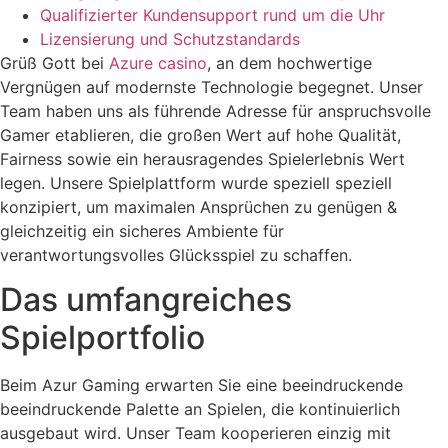
Qualifizierter Kundensupport rund um die Uhr
Lizensierung und Schutzstandards
Grüß Gott bei
Azure casino
, an dem hochwertige
Vergnügen auf modernste Technologie begegnet. Unser
Team haben uns als führende Adresse für anspruchsvolle
Gamer etablieren, die großen Wert auf hohe Qualität,
Fairness sowie ein herausragendes Spielerlebnis Wert
legen. Unsere Spielplattform wurde speziell speziell
konzipiert, um maximalen Ansprüchen zu genügen &
gleichzeitig ein sicheres Ambiente für
verantwortungsvolles Glücksspiel zu schaffen.
Das umfangreiches
Spielportfolio
Beim Azur Gaming erwarten Sie eine beeindruckende
beeindruckende Palette an Spielen, die kontinuierlich
ausgebaut wird. Unser Team kooperieren einzig mit