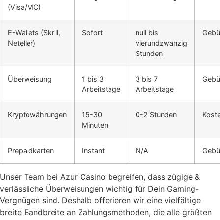
(Visa/MC)
E-Wallets (Skrill,
Sofort
null bis
Gebü
Neteller)
vierundzwanzig
Stunden
Überweisung
1 bis 3
3 bis 7
Gebü
Arbeitstage
Arbeitstage
Kryptowährungen
15-30
0-2 Stunden
Koste
Minuten
Prepaidkarten
Instant
N/A
Gebü
Unser Team bei Azur Casino begreifen, dass zügige &
verlässliche Überweisungen wichtig für Dein Gaming-
Vergnügen sind. Deshalb offerieren wir eine vielfältige
breite Bandbreite an Zahlungsmethoden, die alle größten