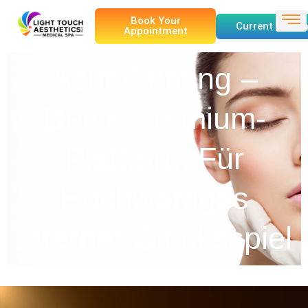
Book Your
Current Specia
Appointment
Azur Gaming –
Deine Premium-
Plattform Für
Hochwertiges
Internet-Glücksspiel