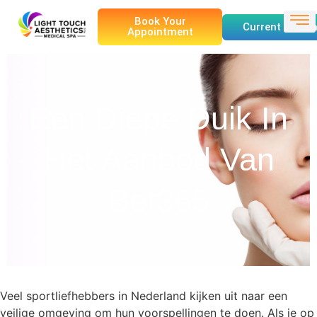
Book Your
Current Specia
Appointment
Een Diepe Duik In
Het Aanbod Van
Bet365
Veel sportliefhebbers in Nederland kijken uit naar een
veilige omgeving om hun voorspellingen te doen. Als je op