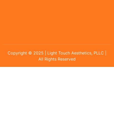
Copyright © 2025 | Light Touch Aesthetics, PLLC |
All Rights Reserved