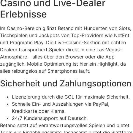
Casino und Live-Dealer
Erlebnisse
Im Casino-Bereich glänzt Betano mit Hunderten von Slots,
Tischspielen und Jackpots von Top-Providern wie NetEnt
und Pragmatic Play. Die Live-Casino-Sektion mit echten
Dealern transportiert Spieler direkt in eine Las-Vegas-
Atmosphäre – alles über den Browser oder die App
zugänglich. Mobile Optimierung ist hier ein Highlight, da
alles reibungslos auf Smartphones läuft.
Sicherheit und Zahlungsoptionen
Lizenzierung durch die GGL für maximale Sicherheit.
Schnelle Ein- und Auszahlungen via PayPal,
Kreditkarte oder Klarna.
24/7 Kundensupport auf Deutsch.
Betano setzt auf verantwortungsvolles Spielen und bietet
Tools wie Einzahlungslimits. Insgesamt bietet die Plattform