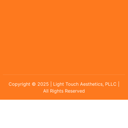
Copyright © 2025 | Light Touch Aesthetics, PLLC |
All Rights Reserved