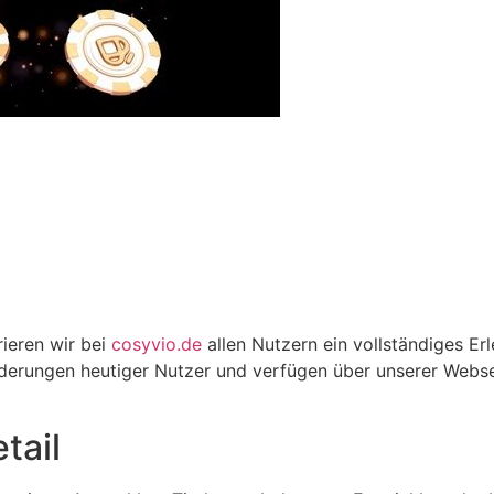
rieren wir bei
cosyvio.de
allen Nutzern ein vollständiges Er
rderungen heutiger Nutzer und verfügen über unserer Webse
tail