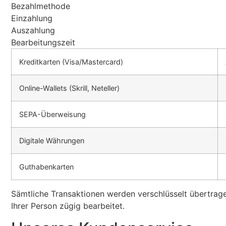
Bezahlmethode
Einzahlung
Auszahlung
Bearbeitungszeit
Kreditkarten (Visa/Mastercard)
Online-Wallets (Skrill, Neteller)
SEPA-Überweisung
Digitale Währungen
Guthabenkarten
Sämtliche Transaktionen werden verschlüsselt übertrage
Ihrer Person zügig bearbeitet.