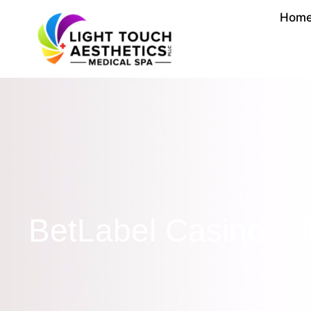
Hom
BetLabel Casino – D