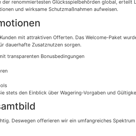
ine der renommiertesten Glücksspielbehörden global, erteil
ditionen und wirksame Schutzmaßnahmen aufweisen.
motionen
 Kunden mit attraktiven Offerten. Das Welcome-Paket wurd
ür dauerhafte Zusatznutzen sorgen.
e mit transparenten Bonusbedingungen
eren
ols
ie stets den Einblick über Wagering-Vorgaben und Gültigke
samtbild
ichtig. Deswegen offerieren wir ein umfangreiches Spektrum