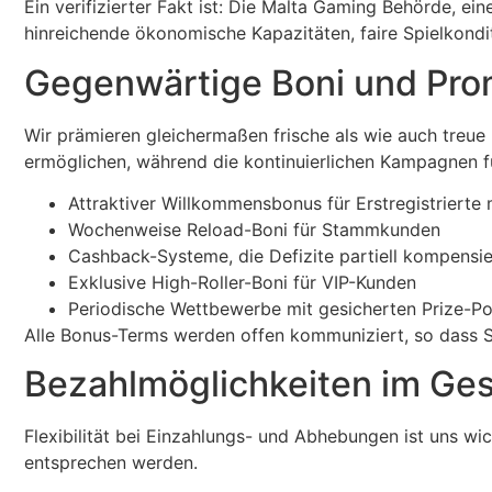
Ein verifizierter Fakt ist: Die Malta Gaming Behörde, e
hinreichende ökonomische Kapazitäten, faire Spielkon
Gegenwärtige Boni und Pro
Wir prämieren gleichermaßen frische als wie auch treue
ermöglichen, während die kontinuierlichen Kampagnen f
Attraktiver Willkommensbonus für Erstregistriert
Wochenweise Reload-Boni für Stammkunden
Cashback-Systeme, die Defizite partiell kompensi
Exklusive High-Roller-Boni für VIP-Kunden
Periodische Wettbewerbe mit gesicherten Prize-Po
Alle Bonus-Terms werden offen kommuniziert, so dass S
Bezahlmöglichkeiten im Ge
Flexibilität bei Einzahlungs- und Abhebungen ist uns w
entsprechen werden.