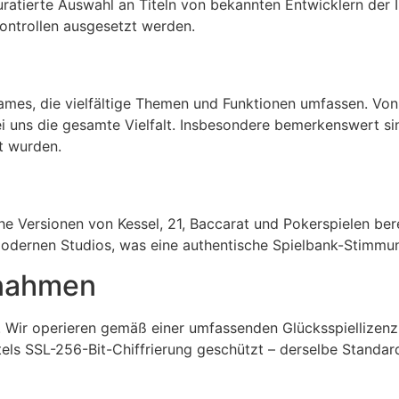
ratierte Auswahl an Titeln von bekannten Entwicklern der In
ontrollen ausgesetzt werden.
ames, die vielfältige Themen und Funktionen umfassen. Von 
ei uns die gesamte Vielfalt. Insbesondere bemerkenswert si
t wurden.
che Versionen von Kessel, 21, Baccarat und Pokerspielen ber
hmodernen Studios, was eine authentische Spielbank-Stimmun
ßnahmen
e. Wir operieren gemäß einer umfassenden Glücksspiellizenz
ls SSL-256-Bit-Chiffrierung geschützt – derselbe Standar