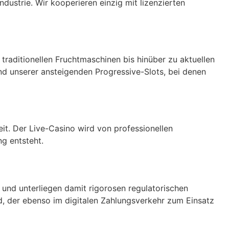
dustrie. Wir kooperieren einzig mit lizenzierten
traditionellen Fruchtmaschinen bis hinüber zu aktuellen
nd unserer ansteigenden Progressive-Slots, bei denen
eit. Der Live-Casino wird von professionellen
g entsteht.
 und unterliegen damit rigorosen regulatorischen
d, der ebenso im digitalen Zahlungsverkehr zum Einsatz