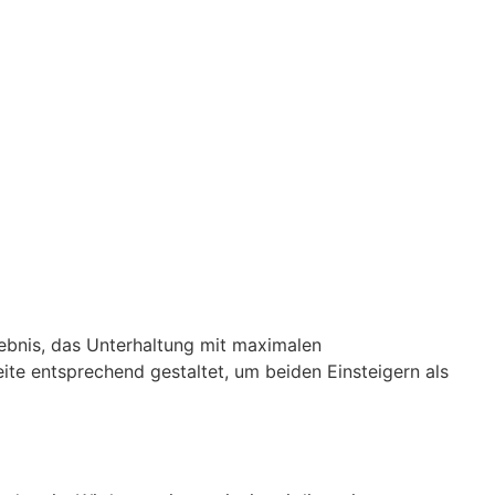
lebnis, das Unterhaltung mit maximalen
ite entsprechend gestaltet, um beiden Einsteigern als