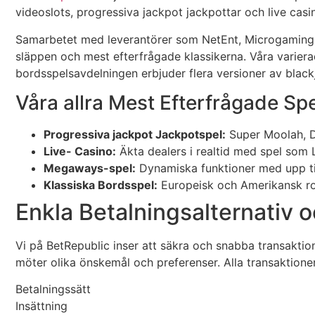
videoslots, progressiva jackpot jackpottar och live casin
Samarbetet med leverantörer som NetEnt, Microgaming, E
släppen och mest efterfrågade klassikerna. Våra variera
bordsspelsavdelningen erbjuder flera versioner av black
Våra allra Mest Efterfrågade Sp
Progressiva jackpot Jackpotspel:
Super Moolah, D
Live- Casino:
Äkta dealers i realtid med spel som 
Megaways-spel:
Dynamiska funktioner med upp till
Klassiska Bordsspel:
Europeisk och Amerikansk rou
Enkla Betalningsalternativ 
Vi på BetRepublic inser att säkra och snabba transaktion
möter olika önskemål och preferenser. Alla transaktion
Betalningssätt
Insättning