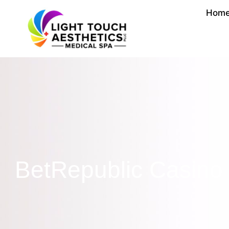
Hom
BetRepublic Casino –