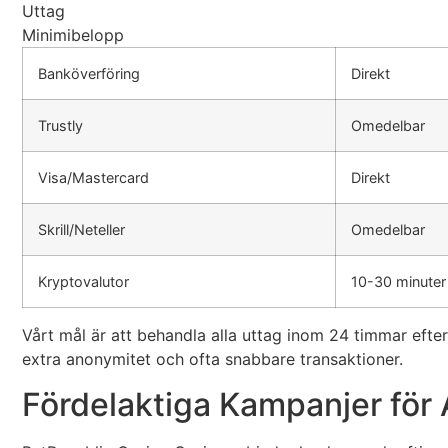
Uttag
Minimibelopp
Banköverföring
Direkt
Trustly
Omedelbar
Visa/Mastercard
Direkt
Skrill/Neteller
Omedelbar
Kryptovalutor
10-30 minuter
Vårt mål är att behandla alla uttag inom 24 timmar efter 
extra anonymitet och ofta snabbare transaktioner.
Fördelaktiga Kampanjer för 