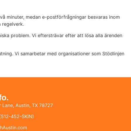
n två minuter, medan e-postförfrågningar besvaras inom
 regelverk.
iska problem. Vi eftersträvar efter att lösa alla ärenden
utning. Vi samarbetar med organisationer som Stödlinjen
fo.
 Lane, Austin, TX 78727
(512-452-SKIN)
chAustin.com