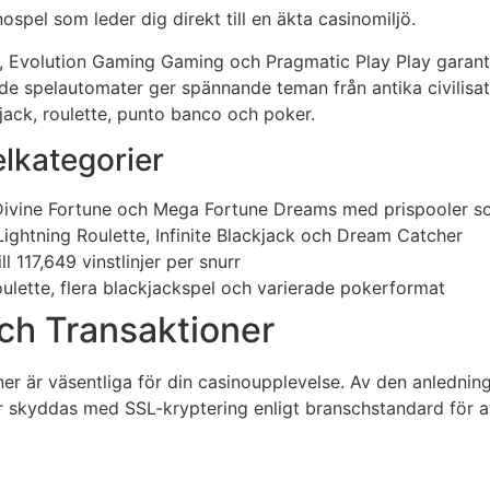
ospel som leder dig direkt till en äkta casinomiljö.
volution Gaming Gaming och Pragmatic Play Play garanterar
de spelautomater ger spännande teman från antika civilisat
jack, roulette, punto banco och poker.
elkategorier
ivine Fortune och Mega Fortune Dreams med prispooler som
Lightning Roulette, Infinite Blackjack och Dream Catcher
 117,649 vinstlinjer per snurr
lette, flera blackjackspel och varierade pokerformat
och Transaktioner
er är väsentliga för din casinoupplevelse. Av den anlednin
er skyddas med SSL-kryptering enligt branschstandard för 