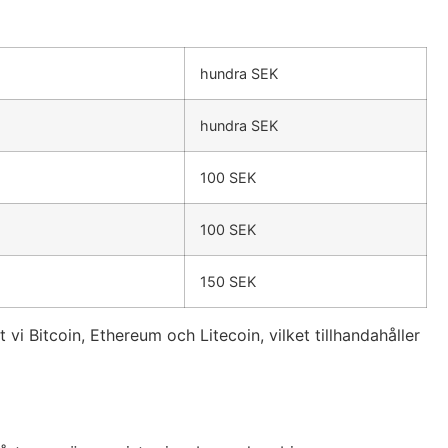
hundra SEK
hundra SEK
100 SEK
100 SEK
150 SEK
vi Bitcoin, Ethereum och Litecoin, vilket tillhandahåller