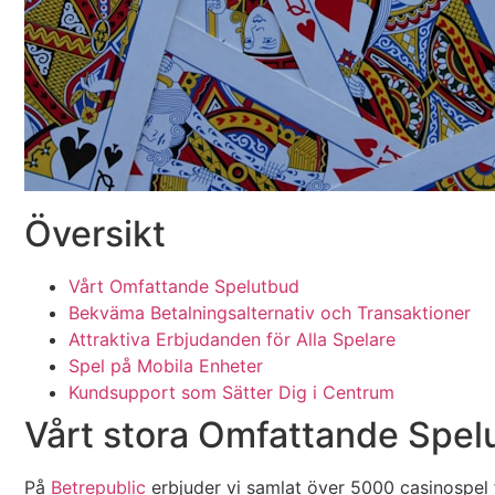
Översikt
Vårt Omfattande Spelutbud
Bekväma Betalningsalternativ och Transaktioner
Attraktiva Erbjudanden för Alla Spelare
Spel på Mobila Enheter
Kundsupport som Sätter Dig i Centrum
Vårt stora Omfattande Spel
På
Betrepublic
erbjuder vi samlat över 5000 casinospel 