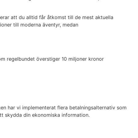
 att du alltid får åtkomst till de mest aktuella
ioner till moderna äventyr, medan
 regelbundet överstiger 10 miljoner kronor
gen har vi implementerat flera betalningsalternativ som
att skydda din ekonomiska information.