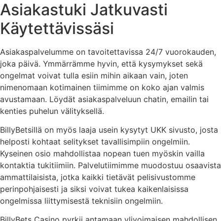
Asiakastuki Jatkuvasti
Käytettävissäsi
Asiakaspalvelumme on tavoitettavissa 24/7 vuorokauden,
joka päivä. Ymmärrämme hyvin, että kysymykset sekä
ongelmat voivat tulla esiin mihin aikaan vain, joten
nimenomaan kotimainen tiimimme on koko ajan valmis
avustamaan. Löydät asiakaspalveluun chatin, emailin tai
kenties puhelun välityksellä.
BillyBetsillä on myös laaja usein kysytyt UKK sivusto, josta
helposti kohtaat selitykset tavallisimpiin ongelmiin.
Kyseinen osio mahdollistaa nopean tuen myöskin vailla
kontaktia tukitiimiin. Palvelutiimimme muodostuu osaavista
ammattilaisista, jotka kaikki tietävät pelisivustomme
perinpohjaisesti ja siksi voivat tukea kaikenlaisissa
ongelmissa liittymisestä teknisiin ongelmiin.
BillyBets Casino pyrkii antamaan ylivoimaisen mahdollisen