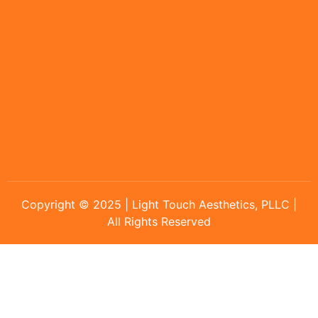
Copyright © 2025 | Light Touch Aesthetics, PLLC |
All Rights Reserved