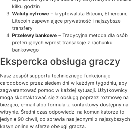
kilku godzin
Waluty cyfrowe
– kryptowaluta Bitcoin, Ethereum,
Litecoin zapewniające prywatność i najszybsze
transfery
Przelewy bankowe
– Tradycyjna metoda dla osób
preferujących wprost transakcje z rachunku
bankowego
Ekspercka obsługa graczy
Nasz zespół supportu technicznego funkcjonuje
całodobowo przez siedem dni w każdym tygodniu, aby
zagwarantować pomoc w każdej sytuacji. Użytkownicy
mogą skontaktować się z obsługą poprzez rozmowę na
bieżąco, e-mail albo formularz kontaktowy dostępny na
witrynie. Średni czas odpowiedzi na komunikatorze to
jedynie 90 chwil, co sprawia nas jednymi z najszybszych
kasyn online w sferze obsługi gracza.