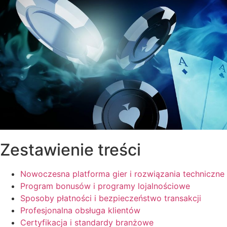
Zestawienie treści
Nowoczesna platforma gier i rozwiązania techniczne
Program bonusów i programy lojalnościowe
Sposoby płatności i bezpieczeństwo transakcji
Profesjonalna obsługa klientów
Certyfikacja i standardy branżowe