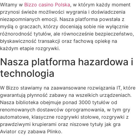
Witamy w
Bizzo сasino Polska
, w którym każdy moment
przynosi świeże możliwości wygrania i doświadczenia
niezapomnianych emocji. Nasza platforma powstała z
myślą o graczach, którzy doceniają sobie nie wyłącznie
różnorodność tytułów, ale równocześnie bezpieczeństwo,
błyskawiczność transakcji oraz fachową opiekę na
każdym etapie rozgrywki.
Nasza platforma hazardowa i
technologia
W Bizzo stawiamy na zaawansowane rozwiązania IT, które
gwarantują płynność zabawy na wszelkich urządzeniach.
Nasza biblioteka obejmuje ponad 3000 tytułów od
renomowanych dostawców oprogramowania, w tym gry
automatowe, klasyczne rozgrywki stołowe, rozgrywki z
prawdziwymi krupierami oraz niszowe tytuły jak gra
Aviator czy zabawa Plinko.