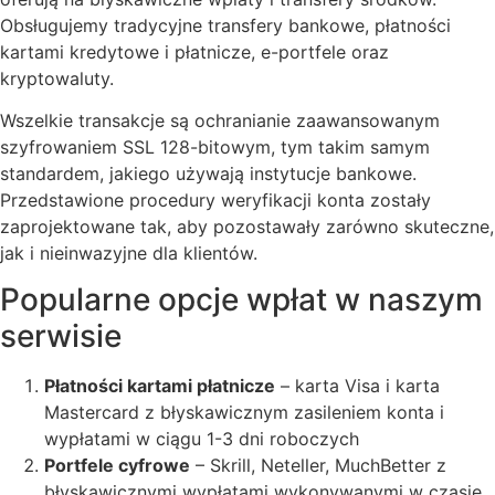
Obsługujemy tradycyjne transfery bankowe, płatności
kartami kredytowe i płatnicze, e-portfele oraz
kryptowaluty.
Wszelkie transakcje są ochranianie zaawansowanym
szyfrowaniem SSL 128-bitowym, tym takim samym
standardem, jakiego używają instytucje bankowe.
Przedstawione procedury weryfikacji konta zostały
zaprojektowane tak, aby pozostawały zarówno skuteczne,
jak i nieinwazyjne dla klientów.
Popularne opcje wpłat w naszym
serwisie
Płatności kartami płatnicze
– karta Visa i karta
Mastercard z błyskawicznym zasileniem konta i
wypłatami w ciągu 1-3 dni roboczych
Portfele cyfrowe
– Skrill, Neteller, MuchBetter z
błyskawicznymi wypłatami wykonywanymi w czasie