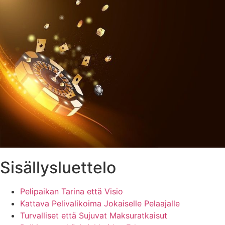
Sisällysluettelo
Pelipaikan Tarina että Visio
Kattava Pelivalikoima Jokaiselle Pelaajalle
Turvalliset että Sujuvat Maksuratkaisut