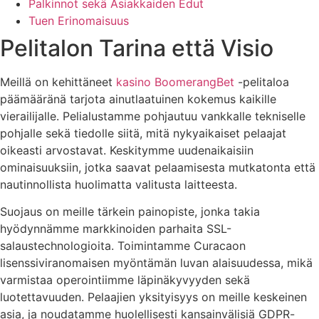
Palkinnot sekä Asiakkaiden Edut
Tuen Erinomaisuus
Pelitalon Tarina että Visio
Meillä on kehittäneet
kasino BoomerangBet
-pelitaloa
päämääränä tarjota ainutlaatuinen kokemus kaikille
vierailijalle. Pelialustamme pohjautuu vankkalle tekniselle
pohjalle sekä tiedolle siitä, mitä nykyaikaiset pelaajat
oikeasti arvostavat. Keskitymme uudenaikaisiin
ominaisuuksiin, jotka saavat pelaamisesta mutkatonta että
nautinnollista huolimatta valitusta laitteesta.
Suojaus on meille tärkein painopiste, jonka takia
hyödynnämme markkinoiden parhaita SSL-
salaustechnologioita. Toimintamme Curacaon
lisenssiviranomaisen myöntämän luvan alaisuudessa, mikä
varmistaa operointiimme läpinäkyvyyden sekä
luotettavuuden. Pelaajien yksityisyys on meille keskeinen
asia, ja noudatamme huolellisesti kansainvälisiä GDPR-