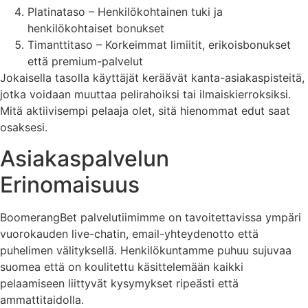
Platinataso – Henkilökohtainen tuki ja
henkilökohtaiset bonukset
Timanttitaso – Korkeimmat limiitit, erikoisbonukset
että premium-palvelut
Jokaisella tasolla käyttäjät keräävät kanta-asiakaspisteitä,
jotka voidaan muuttaa pelirahoiksi tai ilmaiskierroksiksi.
Mitä aktiivisempi pelaaja olet, sitä hienommat edut saat
osaksesi.
Asiakaspalvelun
Erinomaisuus
BoomerangBet palvelutiimimme on tavoitettavissa ympäri
vuorokauden live-chatin, email-yhteydenotto että
puhelimen välityksellä. Henkilökuntamme puhuu sujuvaa
suomea että on koulitettu käsittelemään kaikki
pelaamiseen liittyvät kysymykset ripeästi että
ammattitaidolla.