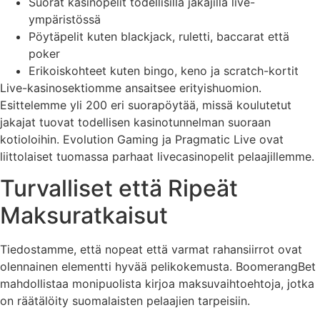
Suorat kasinopelit todellisilla jakajilla live-
ympäristössä
Pöytäpelit kuten blackjack, ruletti, baccarat että
poker
Erikoiskohteet kuten bingo, keno ja scratch-kortit
Live-kasinosektiomme ansaitsee erityishuomion.
Esittelemme yli 200 eri suorapöytää, missä koulutetut
jakajat tuovat todellisen kasinotunnelman suoraan
kotioloihin. Evolution Gaming ja Pragmatic Live ovat
liittolaiset tuomassa parhaat livecasinopelit pelaajillemme.
Turvalliset että Ripeät
Maksuratkaisut
Tiedostamme, että nopeat että varmat rahansiirrot ovat
olennainen elementti hyvää pelikokemusta. BoomerangBet
mahdollistaa monipuolista kirjoa maksuvaihtoehtoja, jotka
on räätälöity suomalaisten pelaajien tarpeisiin.