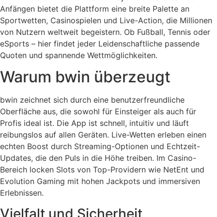
Anfängen bietet die Plattform eine breite Palette an
Sportwetten, Casinospielen und Live-Action, die Millionen
von Nutzern weltweit begeistern. Ob Fußball, Tennis oder
eSports – hier findet jeder Leidenschaftliche passende
Quoten und spannende Wettmöglichkeiten.
Warum bwin überzeugt
bwin zeichnet sich durch eine benutzerfreundliche
Oberfläche aus, die sowohl für Einsteiger als auch für
Profis ideal ist. Die App ist schnell, intuitiv und läuft
reibungslos auf allen Geräten. Live-Wetten erleben einen
echten Boost durch Streaming-Optionen und Echtzeit-
Updates, die den Puls in die Höhe treiben. Im Casino-
Bereich locken Slots von Top-Providern wie NetEnt und
Evolution Gaming mit hohen Jackpots und immersiven
Erlebnissen.
Vielfalt und Sicherheit