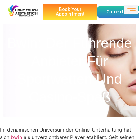
Book Your
Current Specia
Appointment
Bwin: Der Führende
Anbieter Für
Sportwetten Und
Casino-Spaß
Im dynamischen Universum der Online-Unterhaltung hat
sich
bwin
als unverzichtbarer Player etabliert. Seit seinen