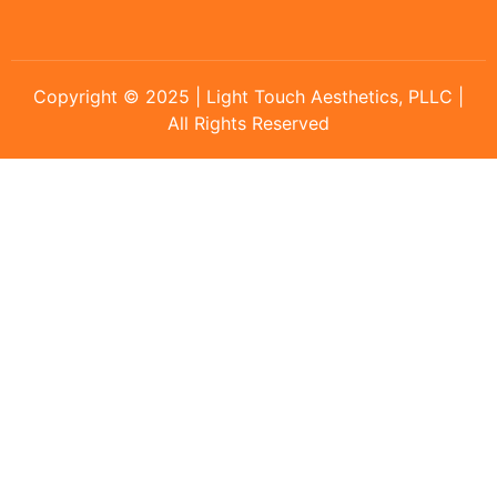
Copyright © 2025 | Light Touch Aesthetics, PLLC |
All Rights Reserved