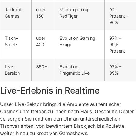
Jackpot-
über
Micro-gaming,
92
Games
150
RedTiger
Prozent –
96%
Tisch-
über
Evolution Gaming,
97% –
Spiele
400
Ezugi
99,5
Prozent
Live-
350+
Evolution,
97% –
Bereich
Pragmatic Live
99%
Live-Erlebnis in Realtime
Unser Live-Sektor bringt die Ambiente authentischer
Casinos unmittelbar zu Ihnen nach Haus. Geschulte Dealer
versorgen Sie rund um den Uhr an unterschiedlichen
Tischvarianten, von bewährtem Blackjack bis Roulette
weiter hinzu zu kreativen Gameshows.