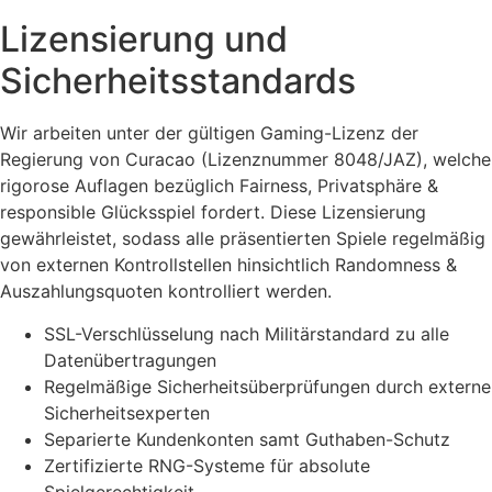
Lizensierung und
Sicherheitsstandards
Wir arbeiten unter der gültigen Gaming-Lizenz der
Regierung von Curacao (Lizenznummer 8048/JAZ), welche
rigorose Auflagen bezüglich Fairness, Privatsphäre &
responsible Glücksspiel fordert. Diese Lizensierung
gewährleistet, sodass alle präsentierten Spiele regelmäßig
von externen Kontrollstellen hinsichtlich Randomness &
Auszahlungsquoten kontrolliert werden.
SSL-Verschlüsselung nach Militärstandard zu alle
Datenübertragungen
Regelmäßige Sicherheitsüberprüfungen durch externe
Sicherheitsexperten
Separierte Kundenkonten samt Guthaben-Schutz
Zertifizierte RNG-Systeme für absolute
Spielgerechtigkeit