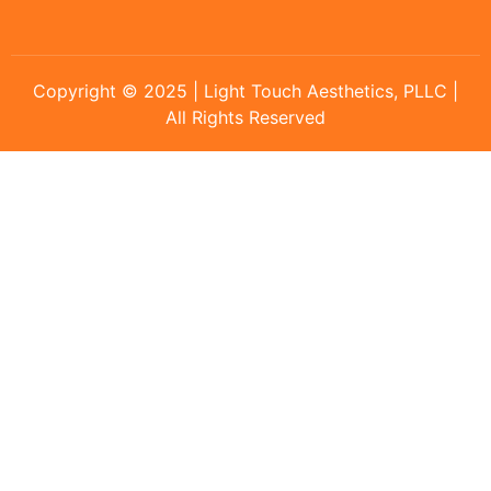
Copyright © 2025 | Light Touch Aesthetics, PLLC |
All Rights Reserved