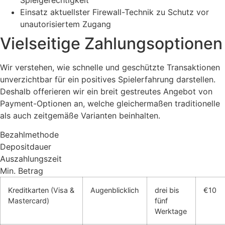
Einsatz aktuellster Firewall-Technik zu Schutz vor
unautorisiertem Zugang
Vielseitige Zahlungsoptionen
Wir verstehen, wie schnelle und geschützte Transaktionen
unverzichtbar für ein positives Spielerfahrung darstellen.
Deshalb offerieren wir ein breit gestreutes Angebot von
Payment-Optionen an, welche gleichermaßen traditionelle
als auch zeitgemäße Varianten beinhalten.
Bezahlmethode
Depositdauer
Auszahlungszeit
Min. Betrag
Kreditkarten (Visa &
Augenblicklich
drei bis
€10
Mastercard)
fünf
Werktage