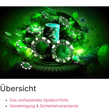
Übersicht
Das umfassendes Spielportfolio
Genehmigung & Sicherheitsstandards