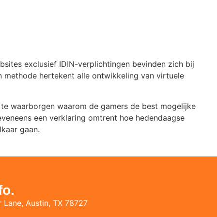
ites exclusief IDIN-verplichtingen bevinden zich bij
n methode hertekent alle ontwikkeling van virtuele
op te waarborgen waarom de gamers de best mogelijke
h eveneens een verklaring omtrent hoe hedendaagse
lkaar gaan.
fo.
 Lane, Austin, TX 78727