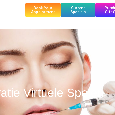
Book Your
Current
Purc
Appointment
Specials
Gift 
tie Virtuele Spelen