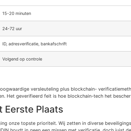
15-20 minuten
24-72 uur
ID, adresverificatie, bankafschrift
Volgend op controle
 hoogwaardige versleuteling plus blockchain- verificatiem
en. Het geverifieerd feit is hoe blockchain-tech het besche
t Eerste Plaats
ing onze topste prioriteit. Wij zetten in diverse beveiligi
IN houdt in geen een missen met verificatie, doch juist d