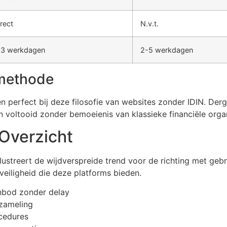
rect
N.v.t.
-3 werkdagen
2-5 werkdagen
methode
en perfect bij deze filosofie van websites zonder IDIN. Der
n voltooid zonder bemoeienis van klassieke financiële organ
 Overzicht
lustreert de wijdverspreide trend voor de richting met gebru
veiligheid die deze platforms bieden.
anbod zonder delay
rzameling
ocedures