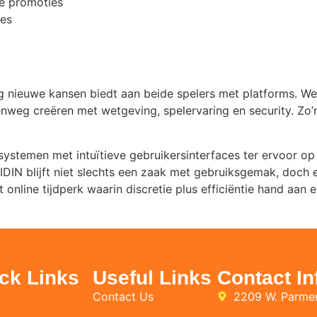
re promoties
ies
 nieuwe kansen biedt aan beide spelers met platforms. Webs
denweg creëren met wetgeving, spelervaring en security. Zo’
ystemen met intuïtieve gebruikersinterfaces ter ervoor 
 IDIN blijft niet slechts een zaak met gebruiksgemak, doc
online tijdperk waarin discretie plus efficiëntie hand aan e
ck Links
Useful Links
Contact In
Contact Us
2209 W. Parmer