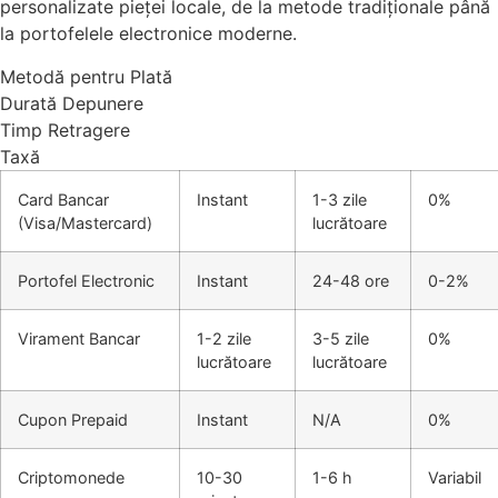
personalizate pieței locale, de la metode tradiționale până
la portofelele electronice moderne.
Metodă pentru Plată
Durată Depunere
Timp Retragere
Taxă
Card Bancar
Instant
1-3 zile
0%
(Visa/Mastercard)
lucrătoare
Portofel Electronic
Instant
24-48 ore
0-2%
Virament Bancar
1-2 zile
3-5 zile
0%
lucrătoare
lucrătoare
Cupon Prepaid
Instant
N/A
0%
Criptomonede
10-30
1-6 h
Variabil