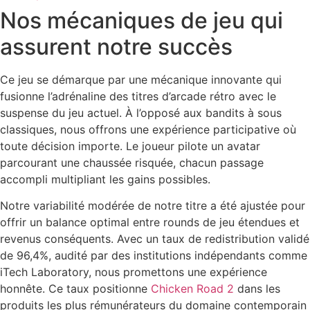
Nos mécaniques de jeu qui
assurent notre succès
Ce jeu se démarque par une mécanique innovante qui
fusionne l’adrénaline des titres d’arcade rétro avec le
suspense du jeu actuel. À l’opposé aux bandits à sous
classiques, nous offrons une expérience participative où
toute décision importe. Le joueur pilote un avatar
parcourant une chaussée risquée, chacun passage
accompli multipliant les gains possibles.
Notre variabilité modérée de notre titre a été ajustée pour
offrir un balance optimal entre rounds de jeu étendues et
revenus conséquents. Avec un taux de redistribution validé
de 96,4%, audité par des institutions indépendants comme
iTech Laboratory, nous promettons une expérience
honnête. Ce taux positionne
Chicken Road 2
dans les
produits les plus rémunérateurs du domaine contemporain