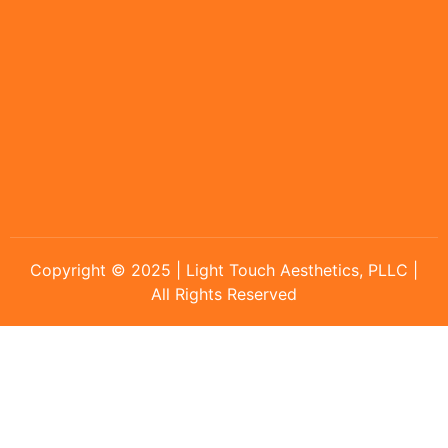
Copyright © 2025 | Light Touch Aesthetics, PLLC |
All Rights Reserved