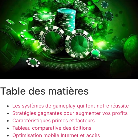
Table des matières
Les systèmes de gameplay qui font notre réussite
Stratégies gagnantes pour augmenter vos profits
Caractéristiques primes et facteurs
Tableau comparative des éditions
Optimisation mobile Internet et accès