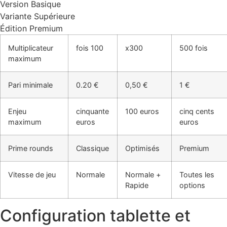
Version Basique
Variante Supérieure
Édition Premium
Multiplicateur
fois 100
x300
500 fois
maximum
Pari minimale
0.20 €
0,50 €
1 €
Enjeu
cinquante
100 euros
cinq cents
maximum
euros
euros
Prime rounds
Classique
Optimisés
Premium
Vitesse de jeu
Normale
Normale +
Toutes les
Rapide
options
Configuration tablette et