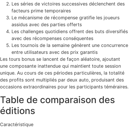
Les séries de victoires successives déclenchent des
facteurs prime temporaires
Le mécanisme de récompense gratifie les joueurs
assidus avec des parties offerts
Les challenges quotidiens offrent des buts diversifiés
avec des récompenses conséquentes
Les tournois de la semaine génèrent une concurrence
entre utilisateurs avec des prix garantis
Les tours bonus se lancent de façon aléatoire, ajoutant
une composante inattendue qui maintient toute session
unique. Au cours de ces périodes particulières, la totalité
des profits sont multipliés par deux auto, produisant des
occasions extraordinaires pour les participants téméraires.
Table de comparaison des
éditions
Caractéristique