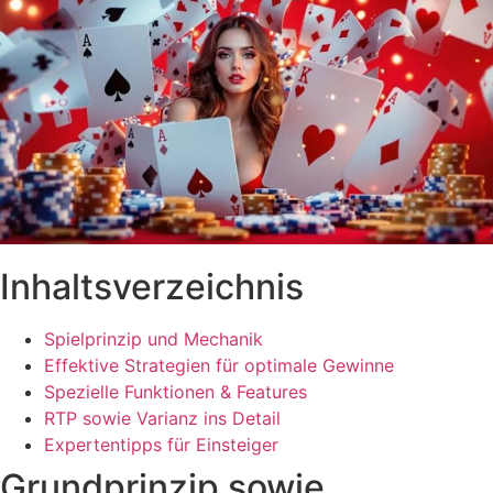
Inhaltsverzeichnis
Spielprinzip und Mechanik
Effektive Strategien für optimale Gewinne
Spezielle Funktionen & Features
RTP sowie Varianz ins Detail
Expertentipps für Einsteiger
Grundprinzip sowie