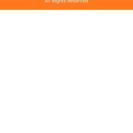
All Rights Reserved