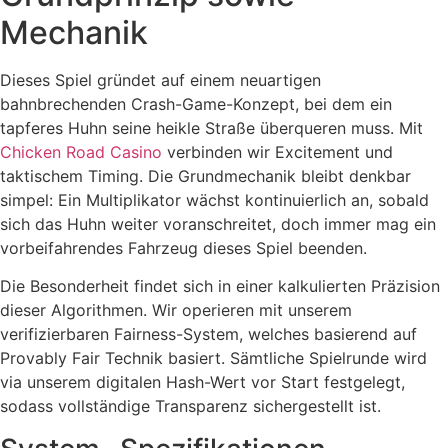
Mechanik
Dieses Spiel gründet auf einem neuartigen
bahnbrechenden Crash-Game-Konzept, bei dem ein
tapferes Huhn seine heikle Straße überqueren muss. Mit
Chicken Road Casino
verbinden wir Excitement und
taktischem Timing. Die Grundmechanik bleibt denkbar
simpel: Ein Multiplikator wächst kontinuierlich an, sobald
sich das Huhn weiter voranschreitet, doch immer mag ein
vorbeifahrendes Fahrzeug dieses Spiel beenden.
Die Besonderheit findet sich in einer kalkulierten Präzision
dieser Algorithmen. Wir operieren mit unserem
verifizierbaren Fairness-System, welches basierend auf
Provably Fair Technik basiert. Sämtliche Spielrunde wird
via unserem digitalen Hash-Wert vor Start festgelegt,
sodass vollständige Transparenz sichergestellt ist.