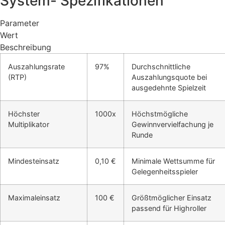
System- Spezifikationen
Parameter
Wert
Beschreibung
Auszahlungsrate
97%
Durchschnittliche
(RTP)
Auszahlungsquote bei
ausgedehnte Spielzeit
Höchster
1000x
Höchstmögliche
Multiplikator
Gewinnvervielfachung je
Runde
Mindesteinsatz
0,10 €
Minimale Wettsumme für
Gelegenheitsspieler
Maximaleinsatz
100 €
Größtmöglicher Einsatz
passend für Highroller