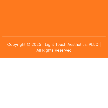
Copyright © 2025 | Light Touch Aesthetics, PLLC |
All Rights Reserved