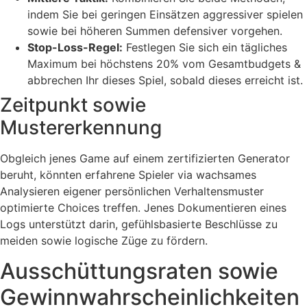
indem Sie bei geringen Einsätzen aggressiver spielen
sowie bei höheren Summen defensiver vorgehen.
Stop-Loss-Regel:
Festlegen Sie sich ein tägliches
Maximum bei höchstens 20% vom Gesamtbudgets &
abbrechen Ihr dieses Spiel, sobald dieses erreicht ist.
Zeitpunkt sowie
Mustererkennung
Obgleich jenes Game auf einem zertifizierten Generator
beruht, könnten erfahrene Spieler via wachsames
Analysieren eigener persönlichen Verhaltensmuster
optimierte Choices treffen. Jenes Dokumentieren eines
Logs unterstützt darin, gefühlsbasierte Beschlüsse zu
meiden sowie logische Züge zu fördern.
Ausschüttungsraten sowie
Gewinnwahrscheinlichkeiten