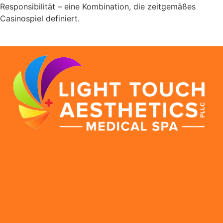
Responsibilität – eine Kombination, die zeitgemäßes
Casinospiel definiert.