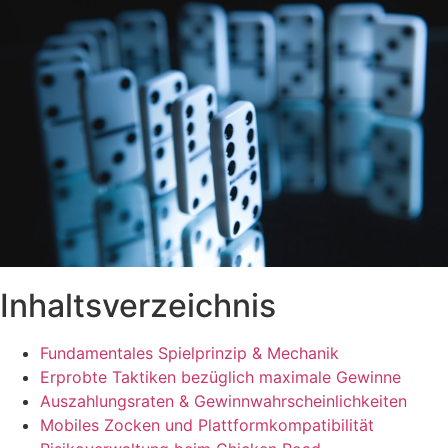
Inhaltsverzeichnis
Fundamentales Spielprinzip & Mechanik
Erprobte Taktiken bezüglich maximale Gewinne
Auszahlungsraten & Gewinnwahrscheinlichkeiten
Mobiles Zocken und Plattformkompatibilität