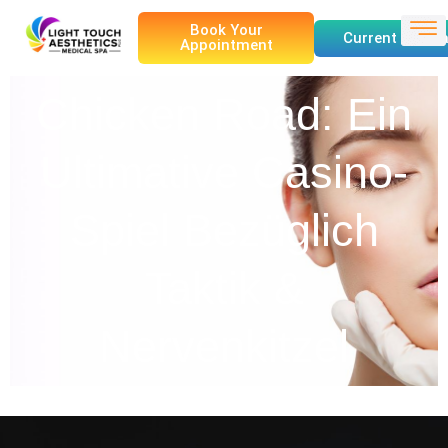
Book Your
Current Specia
Appointment
Chicken Road: Ein
Ultimative Casino-
Spiel Bezüglich
Taktik &
Nervenkitzel