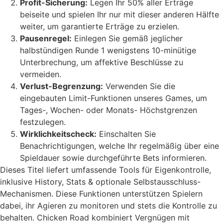
Profit-Sicherung:
Legen Ihr 50% aller Erträge
beiseite und spielen Ihr nur mit dieser anderen Hälfte
weiter, um garantierte Erträge zu erzielen.
Pausenregel:
Einlegen Sie gemäß jeglicher
halbstündigen Runde 1 wenigstens 10-minütige
Unterbrechung, um affektive Beschlüsse zu
vermeiden.
Verlust-Begrenzung:
Verwenden Sie die
eingebauten Limit-Funktionen unseres Games, um
Tages-, Wochen- oder Monats- Höchstgrenzen
festzulegen.
Wirklichkeitscheck:
Einschalten Sie
Benachrichtigungen, welche Ihr regelmäßig über eine
Spieldauer sowie durchgeführte Bets informieren.
Dieses Titel liefert umfassende Tools für Eigenkontrolle,
inklusive History, Stats & optionale Selbstausschluss-
Mechanismen. Diese Funktionen unterstützen Spielern
dabei, ihr Agieren zu monitoren und stets die Kontrolle zu
behalten. Chicken Road kombiniert Vergnügen mit