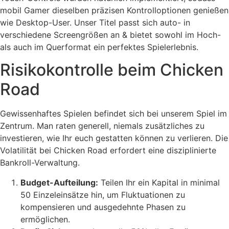
mobil Gamer dieselben präzisen Kontrolloptionen genießen
wie Desktop-User. Unser Titel passt sich auto- in
verschiedene Screengrößen an & bietet sowohl im Hoch-
als auch im Querformat ein perfektes Spielerlebnis.
Risikokontrolle beim Chicken
Road
Gewissenhaftes Spielen befindet sich bei unserem Spiel im
Zentrum. Man raten generell, niemals zusätzliches zu
investieren, wie Ihr euch gestatten können zu verlieren. Die
Volatilität bei Chicken Road erfordert eine disziplinierte
Bankroll-Verwaltung.
Budget-Aufteilung:
Teilen Ihr ein Kapital in minimal
50 Einzeleinsätze hin, um Fluktuationen zu
kompensieren und ausgedehnte Phasen zu
ermöglichen.