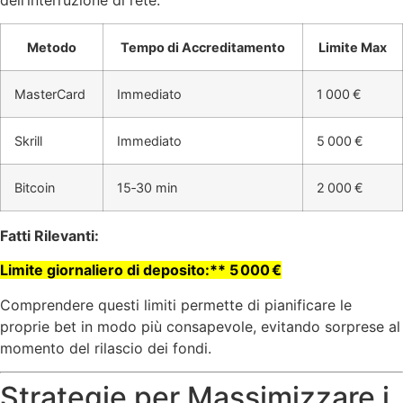
Metodo
Tempo di Accreditamento
Limite Max
MasterCard
Immediato
1 000 €
Skrill
Immediato
5 000 €
Bitcoin
15‑30 min
2 000 €
Fatti Rilevanti:
Limite giornaliero di deposito:** 5 000 €
Comprendere questi limiti permette di pianificare le
proprie bet in modo più consapevole, evitando sorprese al
momento del rilascio dei fondi.
Strategie per Massimizzare i