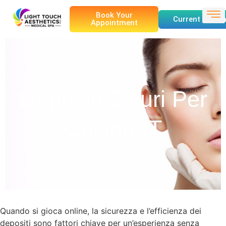
Book Your
Current Specia
Appointment
Depositi Sicuri Per
Casino IT
Quando si gioca online, la sicurezza e l’efficienza dei
depositi sono fattori chiave per un’esperienza senza