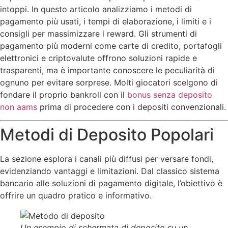
intoppi. In questo articolo analizziamo i metodi di
pagamento più usati, i tempi di elaborazione, i limiti e i
consigli per massimizzare i reward. Gli strumenti di
pagamento più moderni come carte di credito, portafogli
elettronici e criptovalute offrono soluzioni rapide e
trasparenti, ma è importante conoscere le peculiarità di
ognuno per evitare sorprese. Molti giocatori scelgono di
fondare il proprio bankroll con il
bonus senza deposito
non aams
prima di procedere con i depositi convenzionali.
Metodi di Deposito Popolari
La sezione esplora i canali più diffusi per versare fondi,
evidenziando vantaggi e limitazioni. Dal classico sistema
bancario alle soluzioni di pagamento digitale, l’obiettivo è
offrire un quadro pratico e informativo.
Un esempio di schermata di deposito su un