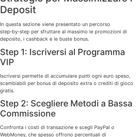
Deposit
In questa sezione viene presentato un percorso
step‑by‑step per sfruttare al massimo le promozioni di
deposito, i cashback e le buste bonus.
Step 1: Iscriversi al Programma
VIP
Iscriversi permette di accumulare punti ogni euro speso,
scambiabili per bonus di deposito extra o crediti di gioco
gratis.
Step 2: Scegliere Metodi a Bassa
Commissione
Confronta i costi di transazione e scegli PayPal o
WebMoney, che spesso offrono percentuali di