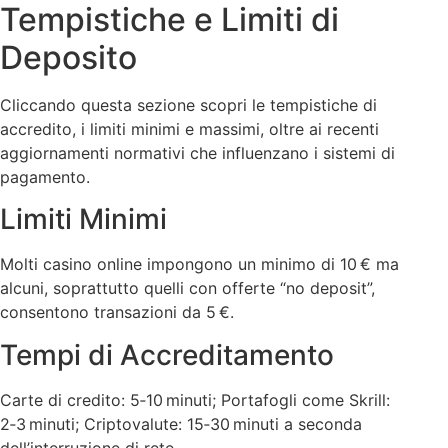
Tempistiche e Limiti di
Deposito
Cliccando questa sezione scopri le tempistiche di
accredito, i limiti minimi e massimi, oltre ai recenti
aggiornamenti normativi che influenzano i sistemi di
pagamento.
Limiti Minimi
Molti casino online impongono un minimo di 10 € ma
alcuni, soprattutto quelli con offerte “no deposit”,
consentono transazioni da 5 €.
Tempi di Accreditamento
Carte di credito: 5‑10 minuti; Portafogli come Skrill:
2‑3 minuti; Criptovalute: 15‑30 minuti a seconda
dell’interruzione di rete.