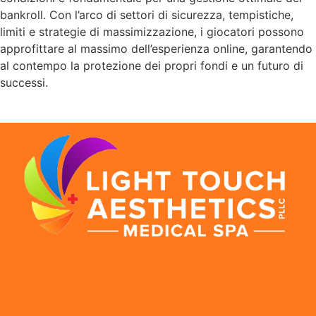
bankroll. Con l’arco di settori di sicurezza, tempistiche,
limiti e strategie di massimizzazione, i giocatori possono
approfittare al massimo dell’esperienza online, garantendo
al contempo la protezione dei propri fondi e un futuro di
successi.