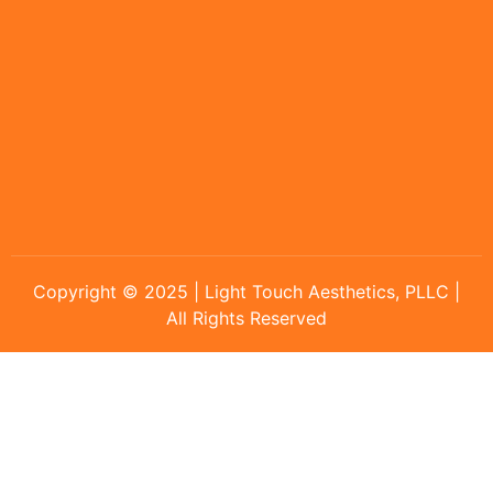
Copyright © 2025 | Light Touch Aesthetics, PLLC |
All Rights Reserved