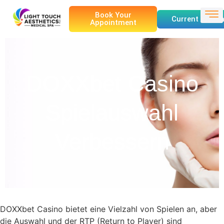
Book Your
Current Specia
Appointment
DOXXbet Casino
Spielauswahl
Verbessern
DOXXbet Casino bietet eine Vielzahl von Spielen an, aber
die Auswahl und der RTP (Return to Player) sind