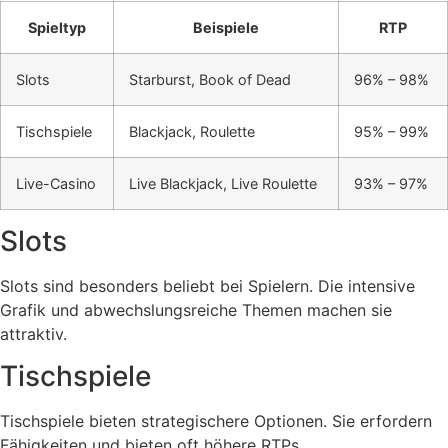
Spieltyp
Beispiele
RTP
Slots
Starburst, Book of Dead
96% – 98%
Tischspiele
Blackjack, Roulette
95% – 99%
Live-Casino
Live Blackjack, Live Roulette
93% – 97%
Slots
Slots sind besonders beliebt bei Spielern. Die intensive
Grafik und abwechslungsreiche Themen machen sie
attraktiv.
Tischspiele
Tischspiele bieten strategischere Optionen. Sie erfordern
Fähigkeiten und bieten oft höhere RTPs.