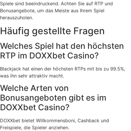
Spiele sind beeindruckend. Achten Sie auf RTP und
Bonusangebote, um das Meiste aus Ihrem Spiel
herauszuholen.
Häufig gestellte Fragen
Welches Spiel hat den höchsten
RTP im DOXXbet Casino?
Blackjack hat einen der höchsten RTPs mit bis zu 99.5%,
was ihn sehr attraktiv macht.
Welche Arten von
Bonusangeboten gibt es im
DOXXbet Casino?
DOXXbet bietet Willkommensboni, Cashback und
Freispiele, die Spieler anziehen.