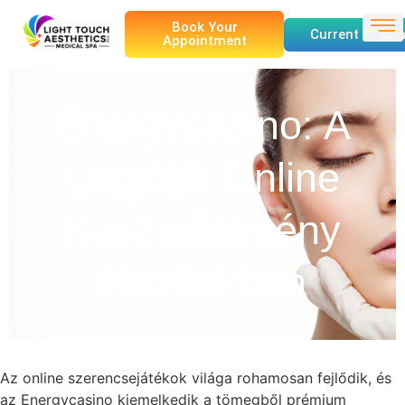
Book Your
Current Specia
Appointment
Energycasino: A
Legjobb Online
Kaszinóélmény
Hazánkban
Az online szerencsejátékok világa rohamosan fejlődik, és
az Energycasino kiemelkedik a tömegből prémium