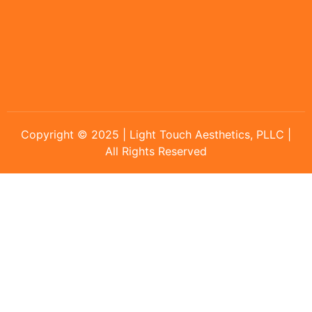
Copyright © 2025 | Light Touch Aesthetics, PLLC |
All Rights Reserved