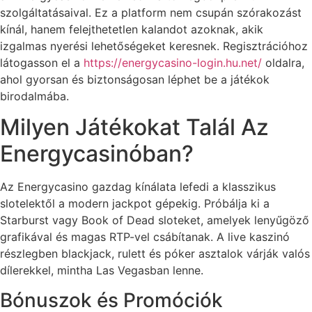
szolgáltatásaival. Ez a platform nem csupán szórakozást
kínál, hanem felejthetetlen kalandot azoknak, akik
izgalmas nyerési lehetőségeket keresnek. Regisztrációhoz
látogasson el a
https://energycasino-login.hu.net/
oldalra,
ahol gyorsan és biztonságosan léphet be a játékok
birodalmába.
Milyen Játékokat Talál Az
Energycasinóban?
Az Energycasino gazdag kínálata lefedi a klasszikus
slotelektől a modern jackpot gépekig. Próbálja ki a
Starburst vagy Book of Dead sloteket, amelyek lenyűgöző
grafikával és magas RTP-vel csábítanak. A live kaszinó
részlegben blackjack, rulett és póker asztalok várják valós
dílerekkel, mintha Las Vegasban lenne.
Bónuszok és Promóciók