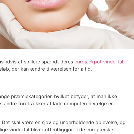
usindvis af spillere spændt deres
eurojackpot vindertal
eløb, der kan ændre tilværelsen for altid.
ange præmiekategorier, hvilket betyder, at man ikke
mens andre foretrækker at lade computeren vælge en
der. Det skal være en sjov og underholdende oplevelse, og
ge vindertal bliver offentliggjort i de europæiske