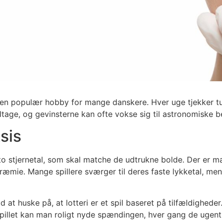
vet en populær hobby for mange danskere. Hver uge tjekker t
eltage, og gevinsterne kan ofte vokse sig til astronomiske b
sis
 to stjernetal, som skal matche de udtrukne bolde. Der er m
t præmie. Mange spillere sværger til deres faste lykketal, 
id at huske på, at lotteri er et spil baseret på tilfældighe
pillet kan man roligt nyde spændingen, hver gang de ugentli