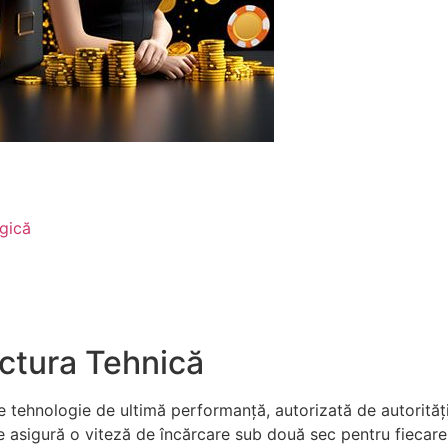
ogică
uctura Tehnică
pe tehnologie de ultimă performanță, autorizată de autorităț
e asigură o viteză de încărcare sub două sec pentru fiecare