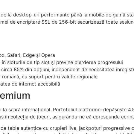
, de la desktop-uri performante până la mobile de gamă sta
ormei de encriptare SSL de 256-bit securizează toate sesiune 
ox, Safari, Edge și Opera
 sloturile de tip slot și previne pierderea progresului
circa 85% din opțiuni, independent de necesitatea înregistr
ând română, cu suport pentru valute regionale
atea de internet accesibilă
Premium
la scară internațional. Portofoliul platformei depășește 4.5
lus în colecția de jocuri, asigurându-ne că corespunde cerin
i de table autentice cu crupieri live, jackpoturi progressive