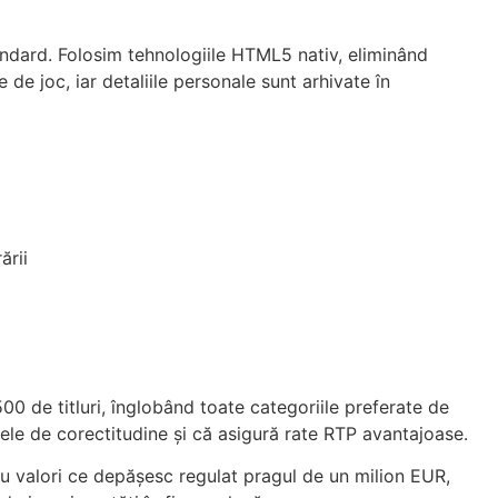
ndard. Folosim tehnologiile HTML5 nativ, eliminând
de joc, iar detaliile personale sunt arhivate în
ării
00 de titluri, înglobând toate categoriile preferate de
țele de corectitudine și că asigură rate RTP avantajoase.
 cu valori ce depășesc regulat pragul de un milion EUR,