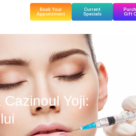
Book Your
Current
Purc
Appointment
Specials
Gift 
Cazinoul Yoji:
lui