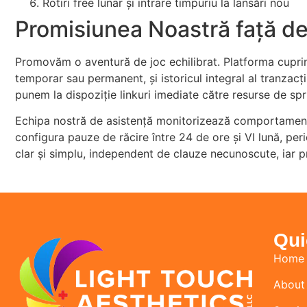
Rotiri free lunar și intrare timpuriu la lansări nou
Promisiunea Noastră față de
Promovăm o aventură de joc echilibrat. Platforma cuprin
temporar sau permanent, și istoricul integral al tranzac
punem la dispoziție linkuri imediate către resurse de spri
Echipa nostră de asistență monitorizează comportamentul 
configura pauze de răcire între 24 de ore și VI lună, per
clar și simplu, independent de clauze necunoscute, iar p
Qui
Home
About