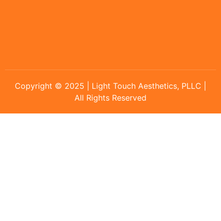
Copyright © 2025 | Light Touch Aesthetics, PLLC |
All Rights Reserved