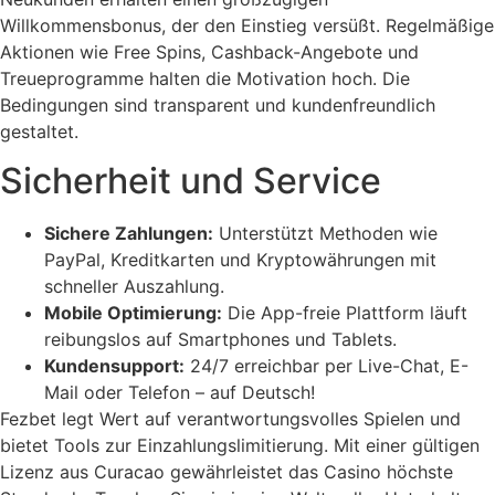
Willkommensbonus, der den Einstieg versüßt. Regelmäßige
Aktionen wie Free Spins, Cashback-Angebote und
Treueprogramme halten die Motivation hoch. Die
Bedingungen sind transparent und kundenfreundlich
gestaltet.
Sicherheit und Service
Sichere Zahlungen:
Unterstützt Methoden wie
PayPal, Kreditkarten und Kryptowährungen mit
schneller Auszahlung.
Mobile Optimierung:
Die App-freie Plattform läuft
reibungslos auf Smartphones und Tablets.
Kundensupport:
24/7 erreichbar per Live-Chat, E-
Mail oder Telefon – auf Deutsch!
Fezbet legt Wert auf verantwortungsvolles Spielen und
bietet Tools zur Einzahlungslimitierung. Mit einer gültigen
Lizenz aus Curacao gewährleistet das Casino höchste