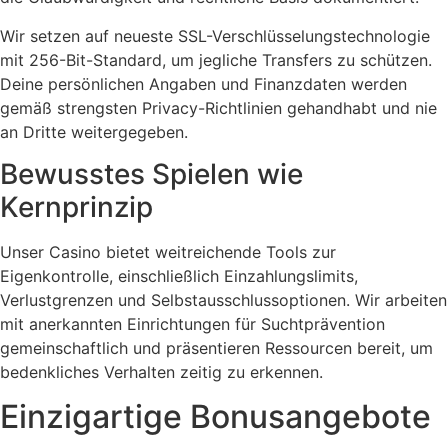
Wir setzen auf neueste SSL-Verschlüsselungstechnologie
mit 256-Bit-Standard, um jegliche Transfers zu schützen.
Deine persönlichen Angaben und Finanzdaten werden
gemäß strengsten Privacy-Richtlinien gehandhabt und nie
an Dritte weitergegeben.
Bewusstes Spielen wie
Kernprinzip
Unser Casino bietet weitreichende Tools zur
Eigenkontrolle, einschließlich Einzahlungslimits,
Verlustgrenzen und Selbstausschlussoptionen. Wir arbeiten
mit anerkannten Einrichtungen für Suchtprävention
gemeinschaftlich und präsentieren Ressourcen bereit, um
bedenkliches Verhalten zeitig zu erkennen.
Einzigartige Bonusangebote