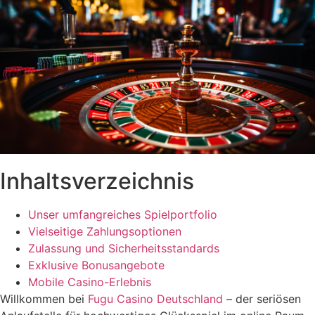
Inhaltsverzeichnis
Unser umfangreiches Spielportfolio
Vielseitige Zahlungsoptionen
Zulassung und Sicherheitsstandards
Exklusive Bonusangebote
Mobile Casino-Erlebnis
Willkommen bei
Fugu Casino Deutschland
– der seriösen