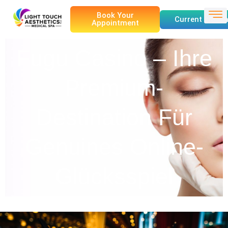
Book Your
Current Specia
Appointment
Fugu Casino – Ihre
Premium-
Destination Für
Genuines Online-
Glücksspiel