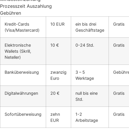
Prozesszeit Auszahlung
Gebühren
Kredit-Cards
10 EUR
ein bis drei
Gratis
(Visa/Mastercard)
Geschäftstage
Elektronische
10 €
0-24 Std.
Gratis
Wallets (Skrill,
Neteller)
Banküberweisung
zwanzig
3 – 5
Gebühre
Euro
Werktage
Digitalwährungen
20 €
null bis eine
Gratis
Std.
Sofortüberweisung
zehn
1-2
Gratis
EUR
Arbeitstage