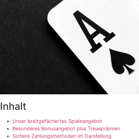
Inhalt
Unser breitgefächertes Spieleangebot
Besonderes Bonusangebot plus Treueprämien
Sichere Zahlungsmethoden im Darstellung