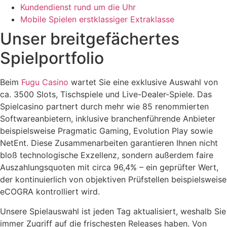
Kundendienst rund um die Uhr
Mobile Spielen erstklassiger Extraklasse
Unser breitgefächertes
Spielportfolio
Beim
Fugu Casino
wartet Sie eine exklusive Auswahl von
ca. 3500 Slots, Tischspiele und Live-Dealer-Spiele. Das
Spielcasino partnert durch mehr wie 85 renommierten
Softwareanbietern, inklusive branchenführende Anbieter
beispielsweise Pragmatic Gaming, Evolution Play sowie
NetEnt. Diese Zusammenarbeiten garantieren Ihnen nicht
bloß technologische Exzellenz, sondern außerdem faire
Auszahlungsquoten mit circa 96,4% – ein geprüfter Wert,
der kontinuierlich von objektiven Prüfstellen beispielsweise
eCOGRA kontrolliert wird.
Unsere Spielauswahl ist jeden Tag aktualisiert, weshalb Sie
immer Zugriff auf die frischesten Releases haben. Von