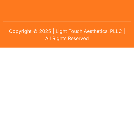
Copyright © 2025 | Light Touch Aesthetics, PLLC |
All Rights Reserved