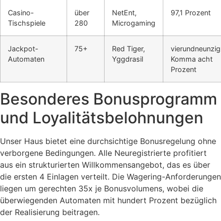
Casino-
über
NetEnt,
97,1 Prozent
Tischspiele
280
Microgaming
Jackpot-
75+
Red Tiger,
vierundneunzig
Automaten
Yggdrasil
Komma acht
Prozent
Besonderes Bonusprogramm
und Loyalitätsbelohnungen
Unser Haus bietet eine durchsichtige Bonusregelung ohne
verborgene Bedingungen. Alle Neuregistrierte profitiert
aus ein strukturierten Willkommensangebot, das es über
die ersten 4 Einlagen verteilt. Die Wagering-Anforderungen
liegen um gerechten 35x je Bonusvolumens, wobei die
überwiegenden Automaten mit hundert Prozent bezüglich
der Realisierung beitragen.