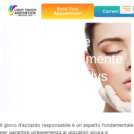
Book Your
Current Specia
Appointment
Giocare
Responsabilmente
Con HighFlys
Casino
Il gioco d’azzardo responsabile è un aspetto fondamentale
per garantire un’esperienza ai giocatori sicura e