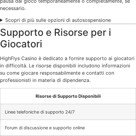
pausa dal gioco temporaneamente o completamente, se
necessario.
Scopri di più sulle opzioni di autosospensione
Supporto e Risorse per i
Giocatori
HighFlys Casino è dedicato a fornire supporto ai giocatori
in difficoltà. Le risorse disponibili includono informazioni
su come giocare responsabilmente e contatti con
professionisti in materia di dipendenza.
Risorse di Supporto Disponibili
Linee telefoniche di supporto 24/7
Forum di discussione e supporto online