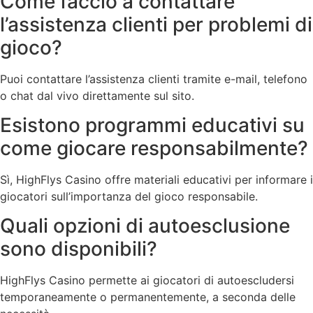
Come faccio a contattare
l’assistenza clienti per problemi di
gioco?
Puoi contattare l’assistenza clienti tramite e-mail, telefono
o chat dal vivo direttamente sul sito.
Esistono programmi educativi su
come giocare responsabilmente?
Sì, HighFlys Casino offre materiali educativi per informare i
giocatori sull’importanza del gioco responsabile.
Quali opzioni di autoesclusione
sono disponibili?
HighFlys Casino permette ai giocatori di autoescludersi
temporaneamente o permanentemente, a seconda delle