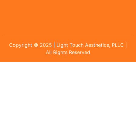
Copyright © 2025 | Light Touch Aesthetics, PLLC |
All Rights Reserved