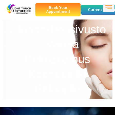
Book Your
Current Specia
Appointment
Glorion-Pelisivusto
– Varma
Pelikokemus
Kotimaisille
Pelaajille