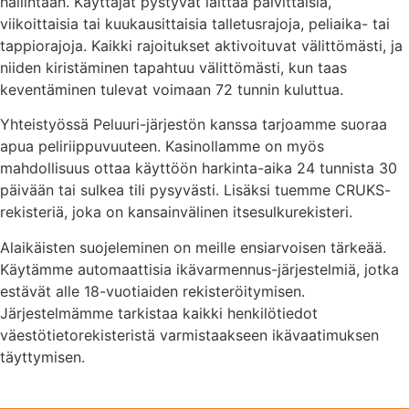
hallintaan. Käyttäjät pystyvät laittaa päivittäisiä,
viikoittaisia tai kuukausittaisia talletusrajoja, peliaika- tai
tappiorajoja. Kaikki rajoitukset aktivoituvat välittömästi, ja
niiden kiristäminen tapahtuu välittömästi, kun taas
keventäminen tulevat voimaan 72 tunnin kuluttua.
Yhteistyössä Peluuri-järjestön kanssa tarjoamme suoraa
apua peliriippuvuuteen. Kasinollamme on myös
mahdollisuus ottaa käyttöön harkinta-aika 24 tunnista 30
päivään tai sulkea tili pysyvästi. Lisäksi tuemme CRUKS-
rekisteriä, joka on kansainvälinen itsesulkurekisteri.
Alaikäisten suojeleminen on meille ensiarvoisen tärkeää.
Käytämme automaattisia ikävarmennus-järjestelmiä, jotka
estävät alle 18-vuotiaiden rekisteröitymisen.
Järjestelmämme tarkistaa kaikki henkilötiedot
väestötietorekisteristä varmistaakseen ikävaatimuksen
täyttymisen.