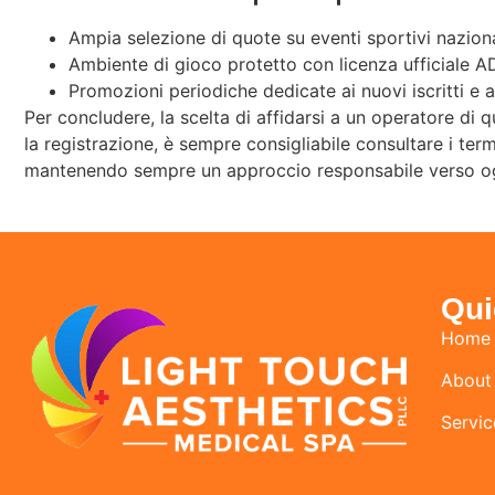
Ampia selezione di quote su eventi sportivi nazional
Ambiente di gioco protetto con licenza ufficiale A
Promozioni periodiche dedicate ai nuovi iscritti e ai 
Per concludere, la scelta di affidarsi a un operatore di 
la registrazione, è sempre consigliabile consultare i ter
mantenendo sempre un approccio responsabile verso ogni
Qui
Home
About
Servic