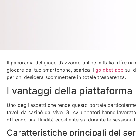
Il panorama del gioco d’azzardo online in Italia offre nu
giocare dal tuo smartphone, scarica il
goldbet app
sui d
per chi desidera scommettere in totale trasparenza.
I vantaggi della piattaforma
Uno degli aspetti che rende questo portale particolarme
tavoli da casinò dal vivo. Gli sviluppatori hanno lavorat
offrendo una fluidità eccellente sia durante le sessioni 
Caratteristiche principali del ser