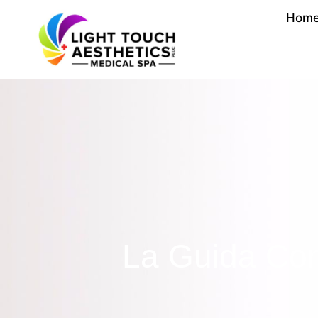
Hom
La Guida Com