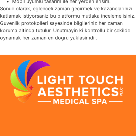
Mobil uyumlu tasarim ile her yerden erisim.
Sonuc olarak, eglenceli zaman gecirmek ve kazanclarinizi
katlamak istiyorsaniz bu platformu mutlaka incelemelisiniz.
Guvenlik protokolleri sayesinde bilgileriniz her zaman
koruma altinda tutulur. Unutmayin ki kontrollu bir sekilde
oynamak her zaman en dogru yaklasimdir.