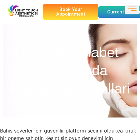
Book Your
Current Specia
Appointment
Grandpashabet
Dunyasinda
Kazanmanin Yollari
Bahis severler icin guvenilir platform secimi oldukca kritik
bir oneme sahiptir. Kesintisiz oyun deneyimi icin