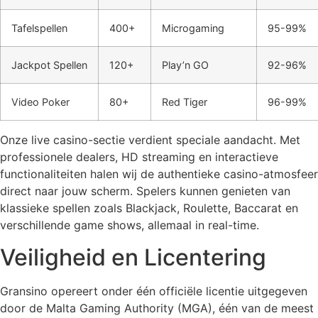
Tafelspellen
400+
Microgaming
95-99%
Jackpot Spellen
120+
Play’n GO
92-96%
Video Poker
80+
Red Tiger
96-99%
Onze live casino-sectie verdient speciale aandacht. Met
professionele dealers, HD streaming en interactieve
functionaliteiten halen wij de authentieke casino-atmosfeer
direct naar jouw scherm. Spelers kunnen genieten van
klassieke spellen zoals Blackjack, Roulette, Baccarat en
verschillende game shows, allemaal in real-time.
Veiligheid en Licentering
Gransino opereert onder één officiële licentie uitgegeven
door de Malta Gaming Authority (MGA), één van de meest