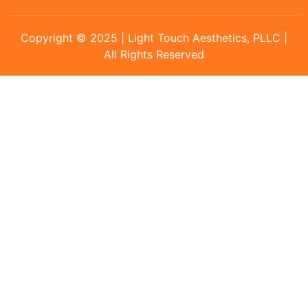
Copyright © 2025 | Light Touch Aesthetics, PLLC |
All Rights Reserved