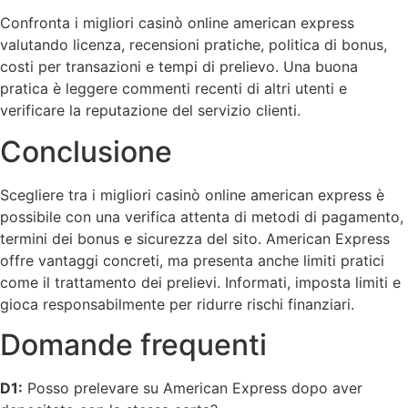
Confronta i migliori casinò online american express
valutando licenza, recensioni pratiche, politica di bonus,
costi per transazioni e tempi di prelievo. Una buona
pratica è leggere commenti recenti di altri utenti e
verificare la reputazione del servizio clienti.
Conclusione
Scegliere tra i migliori casinò online american express è
possibile con una verifica attenta di metodi di pagamento,
termini dei bonus e sicurezza del sito. American Express
offre vantaggi concreti, ma presenta anche limiti pratici
come il trattamento dei prelievi. Informati, imposta limiti e
gioca responsabilmente per ridurre rischi finanziari.
Domande frequenti
D1:
Posso prelevare su American Express dopo aver