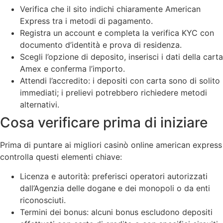
Verifica che il sito indichi chiaramente American
Express tra i metodi di pagamento.
Registra un account e completa la verifica KYC con
documento d’identità e prova di residenza.
Scegli l’opzione di deposito, inserisci i dati della carta
Amex e conferma l’importo.
Attendi l’accredito: i depositi con carta sono di solito
immediati; i prelievi potrebbero richiedere metodi
alternativi.
Cosa verificare prima di iniziare
Prima di puntare ai migliori casinò online american express
controlla questi elementi chiave:
Licenza e autorità: preferisci operatori autorizzati
dall’Agenzia delle dogane e dei monopoli o da enti
riconosciuti.
Termini dei bonus: alcuni bonus escludono depositi