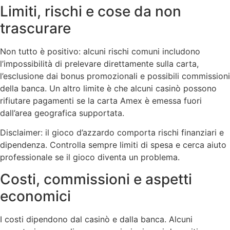
Limiti, rischi e cose da non
trascurare
Non tutto è positivo: alcuni rischi comuni includono
l’impossibilità di prelevare direttamente sulla carta,
l’esclusione dai bonus promozionali e possibili commissioni
della banca. Un altro limite è che alcuni casinò possono
rifiutare pagamenti se la carta Amex è emessa fuori
dall’area geografica supportata.
Disclaimer: il gioco d’azzardo comporta rischi finanziari e
dipendenza. Controlla sempre limiti di spesa e cerca aiuto
professionale se il gioco diventa un problema.
Costi, commissioni e aspetti
economici
I costi dipendono dal casinò e dalla banca. Alcuni