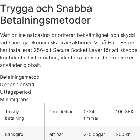
Trygga och Snabba
Betalningsmetoder
Vårt online nätcasino prioriterar bekvämlighet och skydd
vid samtliga ekonomiska transaktioner. Vi på HappySlots
har installerat 256-bit Secure Socket Layer för att skydda
konfidentiell information, identiska standard som banker
använder globalt.
Betalningsmetod
Depositionstid
Uttagsperiod
Minimigräns
Trustly-
Omedelbart
0-24
100 SEK
betalning
timmar
Bankgiro
ett par
2-5 dagar
200 kr