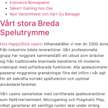
Exklusiva Bonuspaket
Säkert Gaming hos Oss
Njut Varsomhelst och Vart Du Behagar
Vårt stora Breda
Spelutrymme
Hos
HappySlots casino
tillhandahåller vi mer än 2000 slots
från industrins bästa leverantörer. Vårt professionella
grupp har noggrant sammanställt ett utbud som sträcker
sig från traditionella enarmade banditerna till moderna
videospel med sofistikerade funktioner. Alla spelautomater
passerar noggranna granskningar före det införs i vår sajt
för att bekräfta korrekt spelfunktion och optimal
användarerfarenhet.
Vårt casino samarbetar med certifierade spelleverantörer
som NetEntertainment, Microgaming och Pragmatic Play,
vilket garanterar att samtliga rundor sker under sträng