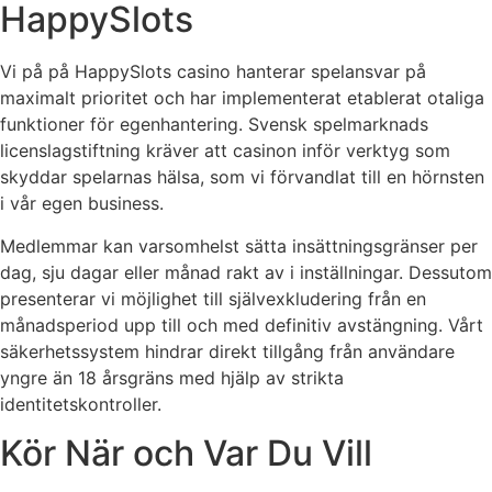
HappySlots
Vi på på HappySlots casino hanterar spelansvar på
maximalt prioritet och har implementerat etablerat otaliga
funktioner för egenhantering. Svensk spelmarknads
licenslagstiftning kräver att casinon inför verktyg som
skyddar spelarnas hälsa, som vi förvandlat till en hörnsten
i vår egen business.
Medlemmar kan varsomhelst sätta insättningsgränser per
dag, sju dagar eller månad rakt av i inställningar. Dessutom
presenterar vi möjlighet till självexkludering från en
månadsperiod upp till och med definitiv avstängning. Vårt
säkerhetssystem hindrar direkt tillgång från användare
yngre än 18 årsgräns med hjälp av strikta
identitetskontroller.
Kör När och Var Du Vill