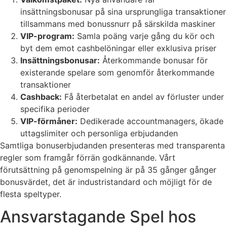
insättningsbonusar på sina ursprungliga transaktioner
tillsammans med bonussnurr på särskilda maskiner
VIP-program:
Samla poäng varje gång du kör och
byt dem emot cashbelöningar eller exklusiva priser
Insättningsbonusar:
Återkommande bonusar för
existerande spelare som genomför återkommande
transaktioner
Cashback:
Få återbetalat en andel av förluster under
specifika perioder
VIP-förmåner:
Dedikerade accountmanagers, ökade
uttagslimiter och personliga erbjudanden
Samtliga bonuserbjudanden presenteras med transparenta
regler som framgår förrän godkännande. Vårt
förutsättning på genomspelning är på 35 gånger gånger
bonusvärdet, det är industristandard och möjligt för de
flesta speltyper.
Ansvarstagande Spel hos