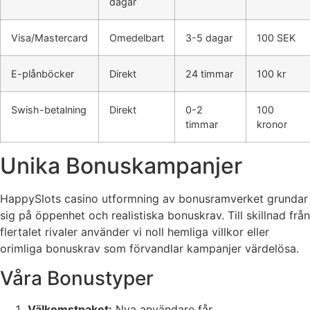
dagar
Visa/Mastercard
Omedelbart
3-5 dagar
100 SEK
E-plånböcker
Direkt
24 timmar
100 kr
Swish-betalning
Direkt
0-2
100
timmar
kronor
Unika Bonuskampanjer
HappySlots casino utformning av bonusramverket grundar
sig på öppenhet och realistiska bonuskrav. Till skillnad från
flertalet rivaler använder vi noll hemliga villkor eller
orimliga bonuskrav som förvandlar kampanjer värdelösa.
Våra Bonustyper
Välkomstpaket:
Nya användare får