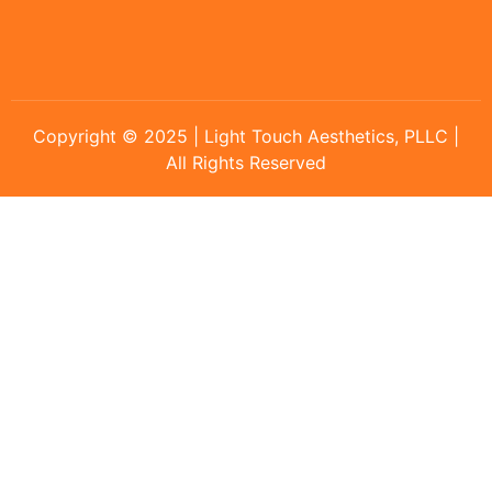
Copyright © 2025 | Light Touch Aesthetics, PLLC |
All Rights Reserved