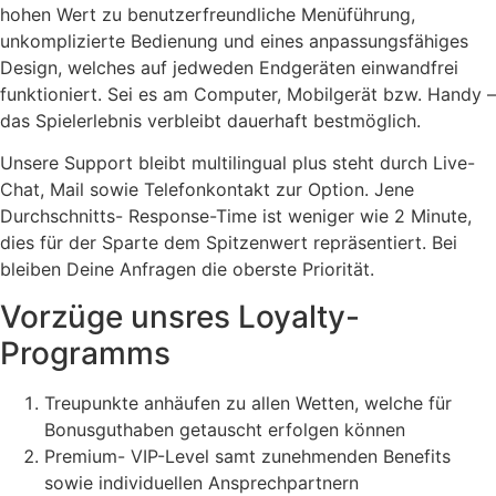
hohen Wert zu benutzerfreundliche Menüführung,
unkomplizierte Bedienung und eines anpassungsfähiges
Design, welches auf jedweden Endgeräten einwandfrei
funktioniert. Sei es am Computer, Mobilgerät bzw. Handy –
das Spielerlebnis verbleibt dauerhaft bestmöglich.
Unsere Support bleibt multilingual plus steht durch Live-
Chat, Mail sowie Telefonkontakt zur Option. Jene
Durchschnitts- Response-Time ist weniger wie 2 Minute,
dies für der Sparte dem Spitzenwert repräsentiert. Bei
bleiben Deine Anfragen die oberste Priorität.
Vorzüge unsres Loyalty-
Programms
Treupunkte anhäufen zu allen Wetten, welche für
Bonusguthaben getauscht erfolgen können
Premium- VIP-Level samt zunehmenden Benefits
sowie individuellen Ansprechpartnern