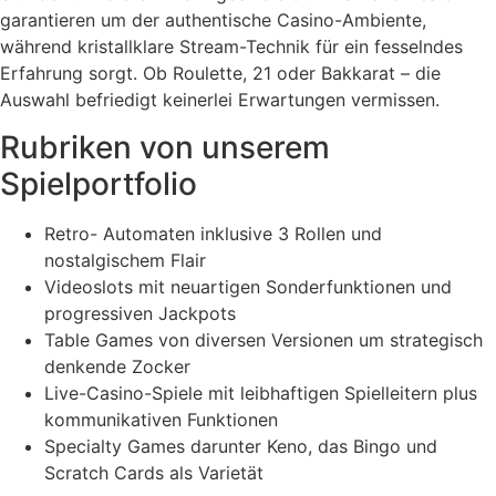
garantieren um der authentische Casino-Ambiente,
während kristallklare Stream-Technik für ein fesselndes
Erfahrung sorgt. Ob Roulette, 21 oder Bakkarat – die
Auswahl befriedigt keinerlei Erwartungen vermissen.
Rubriken von unserem
Spielportfolio
Retro- Automaten inklusive 3 Rollen und
nostalgischem Flair
Videoslots mit neuartigen Sonderfunktionen und
progressiven Jackpots
Table Games von diversen Versionen um strategisch
denkende Zocker
Live-Casino-Spiele mit leibhaftigen Spielleitern plus
kommunikativen Funktionen
Specialty Games darunter Keno, das Bingo und
Scratch Cards als Varietät