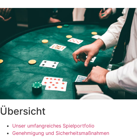
Übersicht
Unser umfangreiches Spielportfolio
Genehmigung und Sicherheitsmaßnahmen