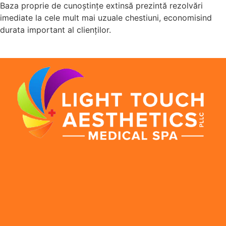
Baza proprie de cunoștințe extinsă prezintă rezolvări
imediate la cele mult mai uzuale chestiuni, economisind
durata important al clienților.