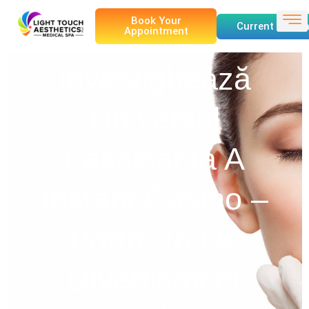
Book Your
Current Specia
Appointment
Investighează
Universul
Fascinantă A
Instant Casino –
Portal Ta De
Divertisment