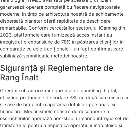
garantează operare completă cu fiecare navigatoarele
moderne, în timp ce arhitectura noastră de echipamente
dispersată planetar oferă rapiditate de deschidere
remarcabile. Conform cercetărilor sectorului iGaming din
2023, platformele care furnizează acces instant au
înregistrat o expansiune de 78% în păstrarea clienților în
comparație cu cele tradiționale – un fapt confirmat care
subliniază semnificația metodei noastre.
Siguranță și Reglementare de
Rang Înalt
Operăm sub autorizații riguroase de gambling digital,
utilizând protocoale de codare SSL cu două sute cincizeci
și șase de biți pentru apărarea detaliilor personale și
financiare. Mecanismele noastre de descoperire a
escrocheriilor operează non-stop, urmărind întregul set de
transferurile pentru a împiedica operațiuni îndoielnice și