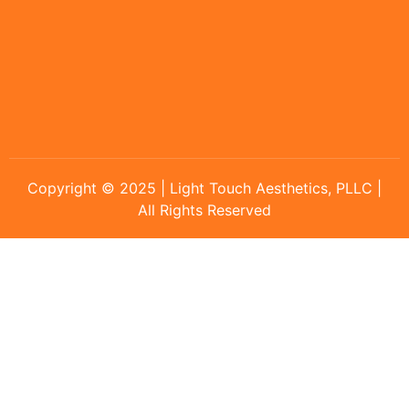
Copyright © 2025 | Light Touch Aesthetics, PLLC |
All Rights Reserved