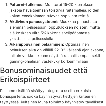
Patterni-tutkimus:
Monitoroi 15-20 kierroksen
jaksoja havaitsemaan toistuvia raitamalleja, joiden
voivat ennakoimaan tulevaa sopivinta reittiä
Aktiivinen panossysteemi:
Muokkaa panostusta
aiemman pelisession lopputuloksen nojaten, mutta
älä koskaan ylitä 5% kokonaispelipääomasta
yksittäisellä pelisessiolla
Aikariippuvainen pelaaminen:
Optimaalinen
pelauksen aika on välillä 22-02 välisenä ajanjaksona,
milloin verkkoliikenne näyttää rauhallisempaa sekä
gaming-ohjelman vastekyky korkeimmillaan
Bonusominaisuudet että
Erikoispiirteet
Pelimme sisältää sisältyy integroitu useita erikoisia
bonuspiirteitä, joidka käynnistyvät tiettyjen kriteerien
täyttyessä. Kultainen Muna toiminto käynnistyy tavallisesti