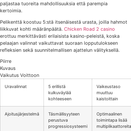
paljastaa tuoreita mahdollisuuksia että parempia
kertoimia.
Pelikenttä koostuu 5:stä itsenäisestä urasta, joilla hahmot
liikkuvat kohti määränpäätä.
Chicken Road 2 casino
erottuu merkittävästi erilaisista kasino-peleistä, koska
pelaajan valinnat vaikuttavat suoraan lopputulokseen
refleksien sekä suunnitelmallisen ajattelun välityksellä.
Piirre
Kuvaus
Vaikutus Voittoon
Uravalinnat
5 erillistä
Vaikeustaso
kulkuväylää
muuttuu
kohteeseen
kaistoittain
Ajoitusjärjestelmä
Täsmällisyyteen
Optimaalinen
perustuva
toimintapa lisää
progressiosysteemi
multiplikaattoreit