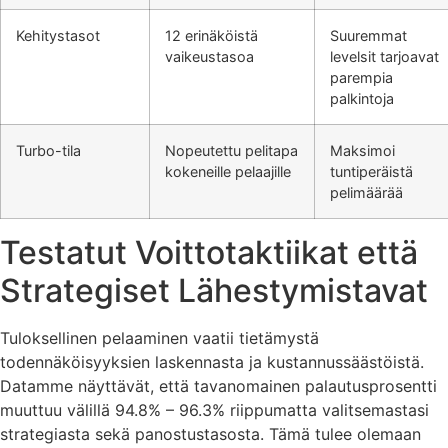
Kehitystasot
12 erinäköistä
Suuremmat
vaikeustasoa
levelsit tarjoavat
parempia
palkintoja
Turbo-tila
Nopeutettu pelitapa
Maksimoi
kokeneille pelaajille
tuntiperäistä
pelimäärää
Testatut Voittotaktiikat että
Strategiset Lähestymistavat
Tuloksellinen pelaaminen vaatii tietämystä
todennäköisyyksien laskennasta ja kustannussäästöistä.
Datamme näyttävät, että tavanomainen palautusprosentti
muuttuu välillä 94.8% – 96.3% riippumatta valitsemastasi
strategiasta sekä panostustasosta. Tämä tulee olemaan