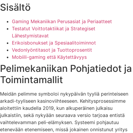
Sisältö
Gaming Mekaniikan Perusasiat ja Periaatteet
Testatut Voittotaktiikat ja Strategiset
Lähestymistavat
Erikoisbonukset ja Spesiaalitoiminnot
Vedonlyöntitasot ja Tuottoprosentit
Mobiili-gaming että Käytettävyys
Pelimekaniikan Pohjatiedot ja
Toimintamallit
Meidän pelimme symboloi nykypäivän tyyliä perinteiseen
arkadi-tyyliseen kasinoviihteeseen. Kehitysprosessimme
aloitettiin kaudella 2019, kun alkuperäinen julkaisu
julkaistiin, sekä nykyään seuraava versio tarjoaa entistä
vaihtelevamman peli-elämyksen. Systeemi pohjautuu
etenevään etenemiseen, missä jokainen onnistunut yritys