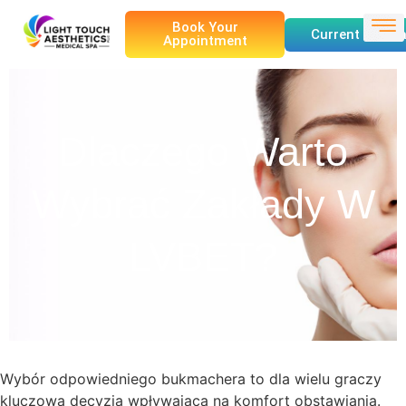
Book Your
Current Specia
Appointment
Dlaczego Warto
Wybrać Zakłady W
LVBET?
Wybór odpowiedniego bukmachera to dla wielu graczy
kluczowa decyzja wpływająca na komfort obstawiania.