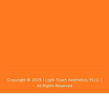
Copyright © 2025 | Light Touch Aesthetics, PLLC |
All Rights Reserved