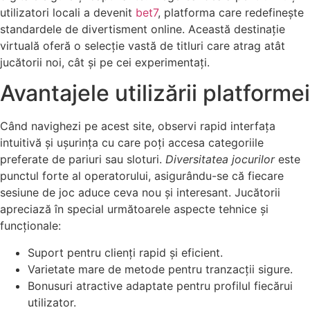
utilizatori locali a devenit
bet7
, platforma care redefinește
standardele de divertisment online. Această destinație
virtuală oferă o selecție vastă de titluri care atrag atât
jucătorii noi, cât și pe cei experimentați.
Avantajele utilizării platformei
Când navighezi pe acest site, observi rapid interfața
intuitivă și ușurința cu care poți accesa categoriile
preferate de pariuri sau sloturi.
Diversitatea jocurilor
este
punctul forte al operatorului, asigurându-se că fiecare
sesiune de joc aduce ceva nou și interesant. Jucătorii
apreciază în special următoarele aspecte tehnice și
funcționale:
Suport pentru clienți rapid și eficient.
Varietate mare de metode pentru tranzacții sigure.
Bonusuri atractive adaptate pentru profilul fiecărui
utilizator.