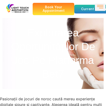
Book Your
Current Specia
Appointment
Explorarea
Oportunităților De
Joc Pe Platforma
Bet7
Pasionații de jocuri de noroc caută mereu experiențe
digitale sigure și captivante. Alegerea ideală pentru mulți