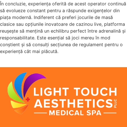
În concluzie, experiența oferită de acest operator continuă
să evolueze constant pentru a răspunde exigențelor din
piața modernă. Indiferent că preferi jocurile de masă
clasice sau opțiunile inovatoare de cazinou live, platforma
reușește să mențină un echilibru perfect între adrenalină și
responsabilitate. Este esențial să joci mereu în mod
conștient și să consulți secțiunea de regulament pentru o
experiență cât mai plăcută.