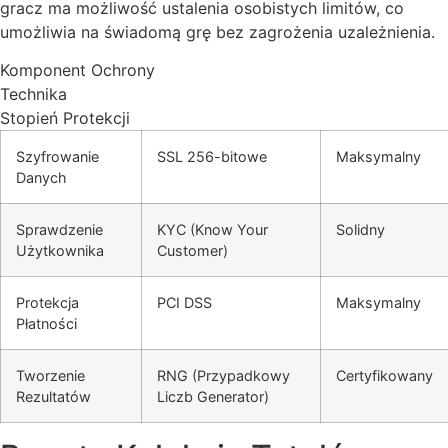
gracz ma możliwość ustalenia osobistych limitów, co
umożliwia na świadomą grę bez zagrożenia uzależnienia.
Komponent Ochrony
Technika
Stopień Protekcji
Szyfrowanie
SSL 256-bitowe
Maksymalny
Danych
Sprawdzenie
KYC (Know Your
Solidny
Użytkownika
Customer)
Protekcja
PCI DSS
Maksymalny
Płatności
Tworzenie
RNG (Przypadkowy
Certyfikowany
Rezultatów
Liczb Generator)