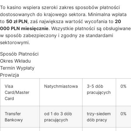
To kasino wspiera szeroki zakres sposobów płatności
dostosowanych do krajowego sektora. Minimalna wpłata
to
50 zł PLN
, zaś największa wartość wycofania to
20
000 PLN miesięcznie
. Wszystkie płatności są obsługiwane
w sposób zabezpieczony i zgodny ze standardami
sektorowymi.
Sposób Płatności
Okres Wkładu
Termin Wypłaty
Prowizja
Visa
Natychmiastowa
3-5 dób
0%
Card/Master
pracujących
Card
Transfer
od 1 do 3 dób
trzy-siedem
0%
Bankowy
pracujących
dób pracy