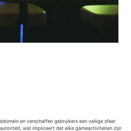
eeldomein en verschaffen gebruikers een veilige sfeer
utoriteit, wat impliceert dat elke gameactiviteiten zijn