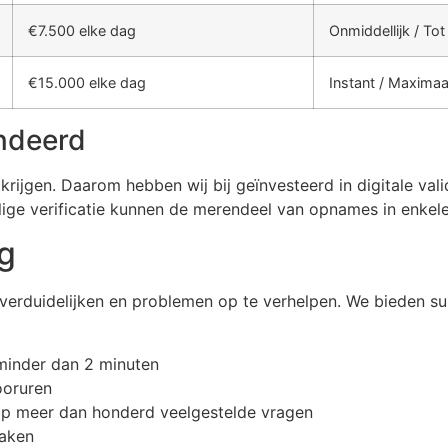
€7.500 elke dag
Onmiddellijk / Tot
€15.000 elke dag
Instant / Maximaa
ndeerd
krijgen. Daarom hebben wij bij geïnvesteerd in digitale vali
ge verificatie kunnen de merendeel van opnames in enkele 
g
erduidelijken en problemen op te verhelpen. We bieden sup
 minder dan 2 minuten
ooruren
p meer dan honderd veelgestelde vragen
zaken