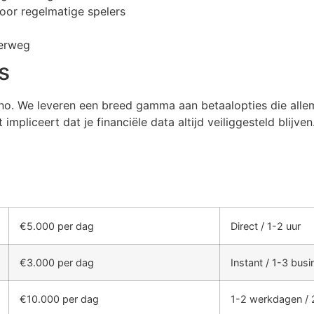
oor regelmatige spelers
derweg
s
casino. We leveren een breed gamma aan betaalopties die all
mpliceert dat je financiële data altijd veiliggesteld blijven
€5.000 per dag
Direct / 1-2 uur
€3.000 per dag
Instant / 1-3 bus
€10.000 per dag
1-2 werkdagen /