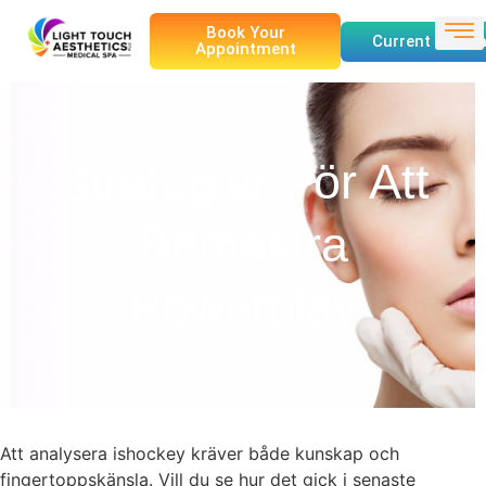
Book Your
Current Specia
Appointment
Strategier För Att
Bemästra
Powerplay
Att analysera ishockey kräver både kunskap och
fingertoppskänsla. Vill du se hur det gick i senaste