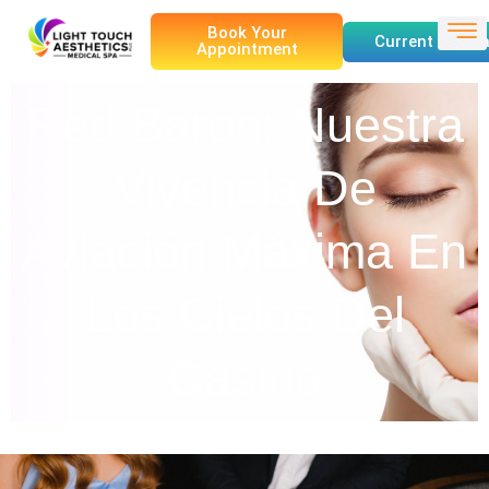
Book Your
Current Specia
Appointment
Red Baron: Nuestra
Vivencia De
Aviación Máxima En
Los Cielos Del
Casino