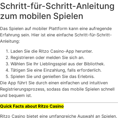
Schritt-für-Schritt-Anleitung
zum mobilen Spielen
Das Spielen auf mobiler Plattform kann eine aufregende
Erfahrung sein. Hier ist eine einfache Schritt-für-Schritt-
Anleitung:
Laden Sie die Ritzo Casino-App herunter.
Registrieren oder melden Sie sich an.
Wählen Sie Ihr Lieblingsspiel aus der Bibliothek.
Tätigen Sie eine Einzahlung, falls erforderlich.
Spielen Sie und genießen Sie das Erlebnis.
Die App führt Sie durch einen einfachen und intuitiven
Registrierungsprozess, sodass das mobile Spielen schnell
und bequem ist.
Quick Facts about Ritzo Casino
Ritzo Casino bietet eine umfangreiche Auswahl an Spielen,