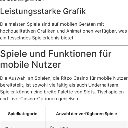
Leistungsstarke Grafik
Die meisten Spiele sind auf mobilen Geräten mit
hochqualitativen Grafiken und Animationen verfügbar, was
ein fesselndes Spielerlebnis bietet.
Spiele und Funktionen für
mobile Nutzer
Die Auswahl an Spielen, die Ritzo Casino für mobile Nutzer
bereitstellt, ist sowohl vielfältig als auch Underhaltsam.
Spieler können eine breite Palette von Slots, Tischspielen
und Live-Casino-Optionen genießen.
Spielkategorie
Anzahl der verfügbaren Spiele