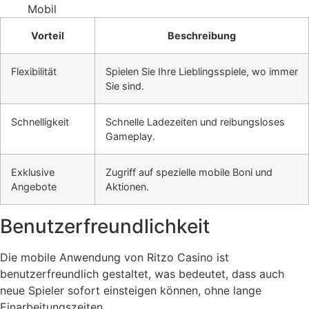
Mobil
Vorteil
Beschreibung
Flexibilität
Spielen Sie Ihre Lieblingsspiele, wo immer
Sie sind.
Schnelligkeit
Schnelle Ladezeiten und reibungsloses
Gameplay.
Exklusive
Zugriff auf spezielle mobile Boni und
Angebote
Aktionen.
Benutzerfreundlichkeit
Die mobile Anwendung von Ritzo Casino ist
benutzerfreundlich gestaltet, was bedeutet, dass auch
neue Spieler sofort einsteigen können, ohne lange
Einarbeitungszeiten.