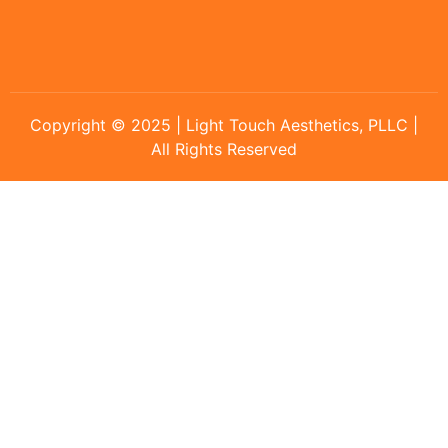
Copyright © 2025 | Light Touch Aesthetics, PLLC |
All Rights Reserved