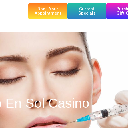
Book Your
Current
Purc
Appointment
Specials
Gift 
 En Sol Casino