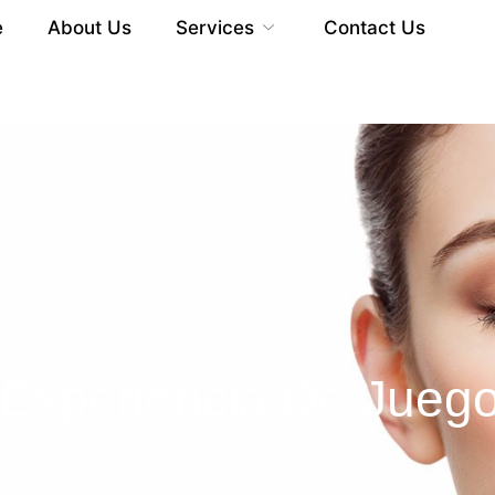
e
About Us
Services
Contact Us
 Experiencia De Juego