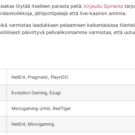
iakas löytää itselleen parasta peliä.
kirjaudu Spinania
tarjo
 videokolikkoja, jättipottipelejä että live-kasinon antimia.
mikä varmistaa laadukkaan pelaamisen kaikenlaisissa tilant
nöllisesti päivittyvä pelivalikoimamme varmistaa, että uut
NetEnt, Pragmatic, PlaynGO
Evolution Gaming, Ezugi
Microgaming-yhtiö, RedTiger
NetEnt, Microgaming