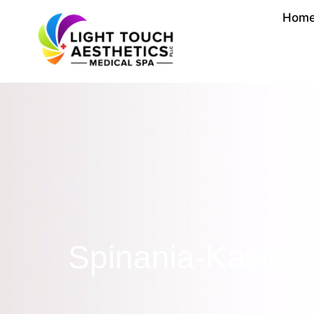
Hom
Spinania-Kasino 