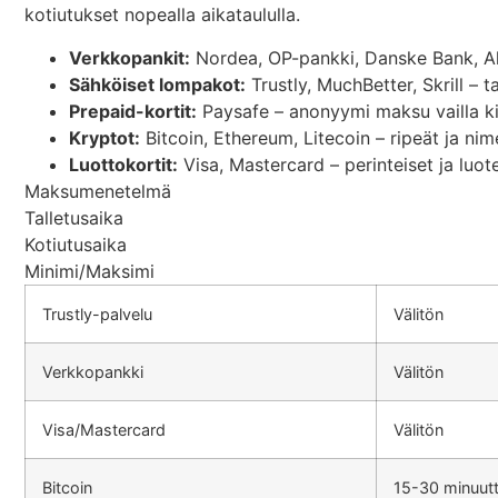
kotiutukset nopealla aikataululla.
Verkkopankit:
Nordea, OP-pankki, Danske Bank, Akti
Sähköiset lompakot:
Trustly, MuchBetter, Skrill – t
Prepaid-kortit:
Paysafe – anonyymi maksu vailla ki
Kryptot:
Bitcoin, Ethereum, Litecoin – ripeät ja nim
Luottokortit:
Visa, Mastercard – perinteiset ja luo
Maksumenetelmä
Talletusaika
Kotiutusaika
Minimi/Maksimi
Trustly-palvelu
Välitön
Verkkopankki
Välitön
Visa/Mastercard
Välitön
Bitcoin
15-30 minuutt