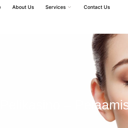
e
About Us
Services
Contact Us
Pelikasino – Pelaami