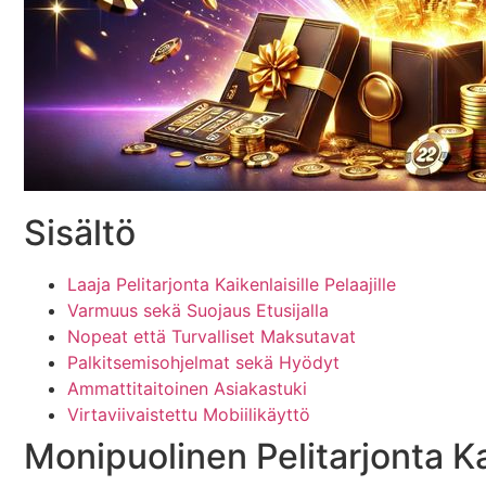
Sisältö
Laaja Pelitarjonta Kaikenlaisille Pelaajille
Varmuus sekä Suojaus Etusijalla
Nopeat että Turvalliset Maksutavat
Palkitsemisohjelmat sekä Hyödyt
Ammattitaitoinen Asiakastuki
Virtaviivaistettu Mobiilikäyttö
Monipuolinen Pelitarjonta Kai