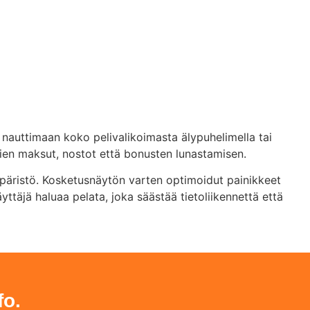
 nauttimaan koko pelivalikoimasta älypuhelimella tai
lukien maksut, nostot että bonusten lunastamisen.
ympäristö. Kosketusnäytön varten optimoidut painikkeet
yttäjä haluaa pelata, joka säästää tietoliikennettä että
fo.