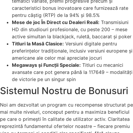
tematici variate, premii progresive precum și
caracteristici bonus inovatoare care furnizează rate
pentru câștig (RTP) de la 94% și 98.5%
Mese de joc În Direct cu Dealeri Reali:
Transmisiuni
HD din studiouri profesionale, cu peste 200 – mese
active simultan la blackjack, ruletă, baccarat și poker
Titluri la Masă Clasice:
Versiuni digitale pentru
preferințelor tradiționale, inclusiv versiuni europene și
americane ale celor mai apreciate jocuri
Megaways și Funcții Speciale:
Titluri cu mecanici
avansate care pot genera până la 117649 – modalități
de victorie pe un singur spin
Sistemul Nostru de Bonusuri
Noi am dezvoltat un program cu recompense structurat pe
mai multe niveluri, conceput pentru a maximiza beneficiul
pe care o primești în calitate de utilizator activ. Claritatea
reprezintă fundamentul ofertelor noastre – fiecare premiu