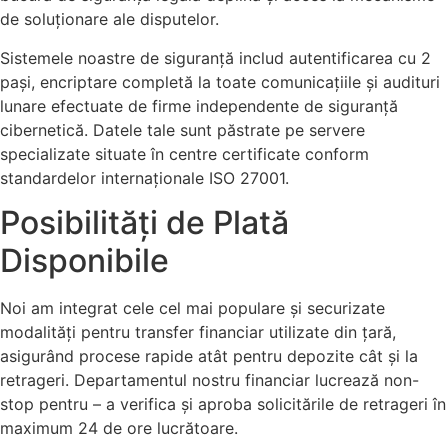
de soluționare ale disputelor.
Sistemele noastre de siguranță includ autentificarea cu 2
pași, encriptare completă la toate comunicațiile și audituri
lunare efectuate de firme independente de siguranță
cibernetică. Datele tale sunt păstrate pe servere
specializate situate în centre certificate conform
standardelor internaționale ISO 27001.
Posibilități de Plată
Disponibile
Noi am integrat cele cel mai populare și securizate
modalități pentru transfer financiar utilizate din țară,
asigurând procese rapide atât pentru depozite cât și la
retrageri. Departamentul nostru financiar lucrează non-
stop pentru – a verifica și aproba solicitările de retrageri în
maximum 24 de ore lucrătoare.